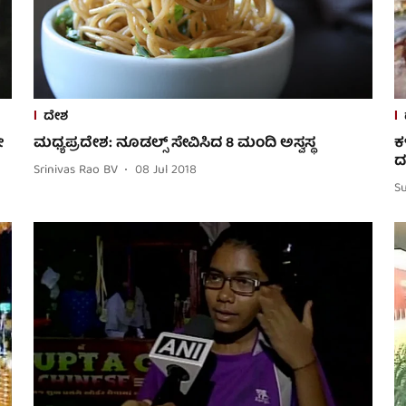
ದೇಶ
ೇ
ಮಧ್ಯಪ್ರದೇಶ: ನೂಡಲ್ಸ್ ಸೇವಿಸಿದ 8 ಮಂದಿ ಅಸ್ವಸ್ಥ
ಕ
ದ
Srinivas Rao BV
08 Jul 2018
S