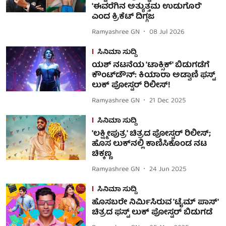
'ಈವರೆಗಿನ ಅತ್ಯುತ್ತಮ ಉಡುಗೊರೆ'
ಎಂದ ಕ್ರಿಕೆಟ್ ದಿಗ್ಗಜ
Ramyashree GN
08 Jul 2026
ಸಿನಿಮಾ ಸುದ್ದಿ
ಯಶ್ ನಟನೆಯ 'ಟಾಕ್ಸಿಕ್' ಬಿಡುಗಡೆಗೆ
ಕೌಂಟ್‌ಡೌನ್: ಕಿಯಾರಾ ಅಡ್ವಾಣಿ ಫಸ್ಟ್
ಲುಕ್ ಪೋಸ್ಟರ್ ರಿಲೀಸ್!
Ramyashree GN
21 Dec 2025
ಸಿನಿಮಾ ಸುದ್ದಿ
'ಲಕ್ಷ್ಮೀಪುತ್ರ' ಚಿತ್ರದ ಪೋಸ್ಟರ್‌ ರಿಲೀಸ್;
ಹೊಸ ಲುಕ್‌ನಲ್ಲಿ ಕಾಣಿಸಿಕೊಂಡ ನಟ
ಚಿಕ್ಕಣ್ಣ
Ramyashree GN
24 Jun 2025
ಸಿನಿಮಾ ಸುದ್ದಿ
ಹೊಸಬರೇ ನಿರ್ಮಿಸಿರುವ 'ಟೈಮ್ ಪಾಸ್'
ಚಿತ್ರದ ಫಸ್ಟ್ ಲುಕ್ ಪೋಸ್ಟರ್ ಬಿಡುಗಡೆ