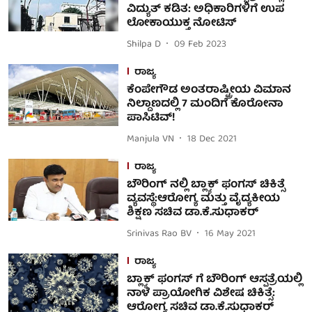
ವಿದ್ಯುತ್ ಕಡಿತ: ಅಧಿಕಾರಿಗಳಿಗೆ ಉಪ
ಲೋಕಾಯುಕ್ತ ನೋಟಿಸ್
Shilpa D
09 Feb 2023
ರಾಜ್ಯ
ಕೆಂಪೇಗೌಡ ಅಂತರಾಷ್ಟ್ರೀಯ ವಿಮಾನ
ನಿಲ್ದಾಣದಲ್ಲಿ 7 ಮಂದಿಗೆ ಕೊರೋನಾ
ಪಾಸಿಟಿವ್!
Manjula VN
18 Dec 2021
ರಾಜ್ಯ
ಬೌರಿಂಗ್ ನಲ್ಲಿ ಬ್ಲ್ಯಾಕ್ ಫಂಗಸ್ ಚಿಕಿತ್ಸೆ
ವ್ಯವಸ್ಥೆ:ಆರೋಗ್ಯ ಮತ್ತು ವೈದ್ಯಕೀಯ
ಶಿಕ್ಷಣ ಸಚಿವ ಡಾ.ಕೆ.ಸುಧಾಕರ್
Srinivas Rao BV
16 May 2021
ರಾಜ್ಯ
ಬ್ಲ್ಯಾಕ್ ಫಂಗಸ್ ಗೆ ಬೌರಿಂಗ್ ಆಸ್ಪತ್ರೆಯಲ್ಲಿ
ನಾಳೆ ಪ್ರಾಯೋಗಿಕ ವಿಶೇಷ ಚಿಕಿತ್ಸೆ:
ಆರೋಗ್ಯ ಸಚಿವ ಡಾ.ಕೆ.ಸುಧಾಕರ್