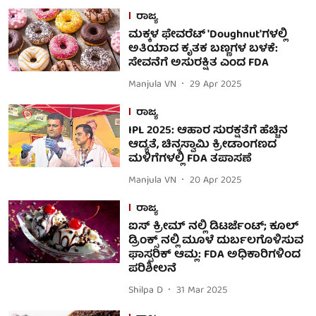
ರಾಜ್ಯ
ಮಕ್ಕಳ ಫೇವರೆಟ್ 'Doughnut'ಗಳಲ್ಲಿ
ಅತಿಯಾದ ಕೃತಕ ಬಣ್ಣಗಳ ಬಳಕೆ:
ಸೇವನೆಗೆ ಅಸುರಕ್ಷಿತ ಎಂದ FDA
Manjula VN
29 Apr 2025
ರಾಜ್ಯ
IPL 2025: ಆಹಾರ ಸುರಕ್ಷತೆಗೆ ಹೆಚ್ಚಿನ
ಆದ್ಯತೆ, ಚಿನ್ನಸ್ವಾಮಿ ಕ್ರೀಡಾಂಗಣದ
ಮಳಿಗೆಗಳಲ್ಲಿ FDA ತಪಾಸಣೆ
Manjula VN
20 Apr 2025
ರಾಜ್ಯ
ಐಸ್ ಕ್ರೀಮ್‌ ನಲ್ಲಿ ಡಿಟರ್ಜೆಂಟ್; ಕೂಲ್
ಡ್ರಿಂಕ್ಸ್ ನಲ್ಲಿ ಮೂಳೆ ದುರ್ಬಲಗೊಳಿಸುವ
ಫಾಸ್ಪರಿಕ್ ಆಮ್ಲ: FDA ಅಧಿಕಾರಿಗಳಿಂದ
ಪರಿಶೀಲನೆ
Shilpa D
31 Mar 2025