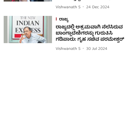
Vishwanath S
24 Dec 2024
ರಾಜ್ಯ
ರಾಜ್ಯದಲ್ಲಿ ಅಕ್ರಮವಾಗಿ ನೆಲೆಸಿರುವ
ಬಾಂಗ್ಲಾದೇಶಿಗರನ್ನು ಗುರುತಿಸಿ
ಗಡಿಪಾರು: ಗೃಹ ಸಚಿವ ಪರಮೇಶ್ವರ್
Vishwanath S
30 Jul 2024