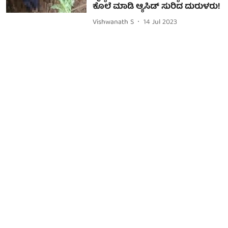
ಕೊಲೆ ಮಾಡಿ ಆ್ಯಸಿಡ್ ಸುರಿದ ದುರುಳರು!
Vishwanath S
14 Jul 2023