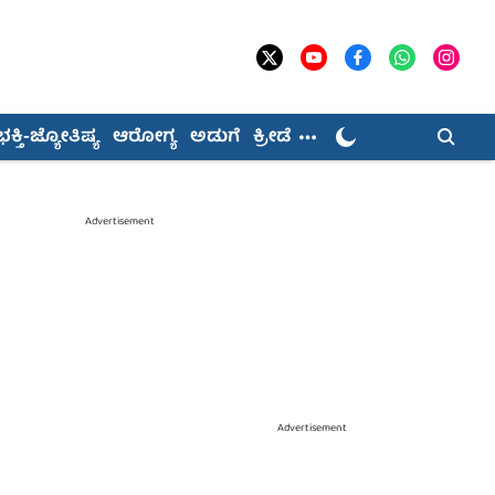
ಭಕ್ತಿ-ಜ್ಯೋತಿಷ್ಯ
ಆರೋಗ್ಯ
ಅಡುಗೆ
ಕ್ರೀಡೆ
Advertisement
Advertisement