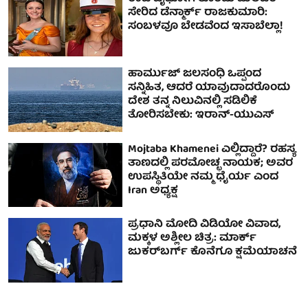
ಸೇರಿದ ಡೆನ್ಮಾರ್ಕ್ ರಾಜಕುಮಾರಿ:
ಸಂಬಳವೂ ಬೇಡವೆಂದ ಇಸಾಬೆಲ್ಲಾ!
ಹಾರ್ಮುಜ್ ಜಲಸಂಧಿ ಒಪ್ಪಂದ
ಸನ್ನಿಹಿತ, ಆದರೆ ಯಾವುದಾದರೊಂದು
ದೇಶ ತನ್ನ ನಿಲುವಿನಲ್ಲಿ ಸಡಿಲಿಕೆ
ತೋರಿಸಬೇಕು: ಇರಾನ್-ಯುಎಸ್
Mojtaba Khamenei ಎಲ್ಲಿದ್ದಾರೆ? ರಹಸ್ಯ
ತಾಣದಲ್ಲಿ ಪರಮೋಚ್ಛ ನಾಯಕ; ಅವರ
ಉಪಸ್ಥಿತಿಯೇ ನಮ್ಮ ಧೈರ್ಯ ಎಂದ
Iran ಅಧ್ಯಕ್ಷ
ಪ್ರಧಾನಿ ಮೋದಿ ವಿಡಿಯೋ ವಿವಾದ,
ಮಕ್ಕಳ ಅಶ್ಲೀಲ ಚಿತ್ರ: ಮಾರ್ಕ್
ಜುಕರ್‌ಬರ್ಗ್ ಕೊನೆಗೂ ಕ್ಷಮೆಯಾಚನೆ