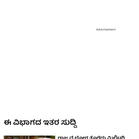
Advertisement
ಈ ವಿಭಾಗದ ಇತರ ಸುದ್ದಿ
ರಾಜ ವೈಭೋಗ ತೊರೆದು ಮಿಲಿಟರಿ