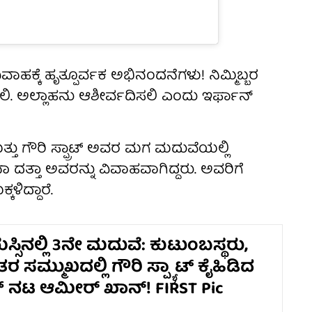
ಾಹಕ್ಕೆ ಹೃತ್ಪೂರ್ವಕ ಅಭಿನಂದನೆಗಳು! ನಿಮ್ಮಿಬ್ಬರ
ಿ. ಅಲ್ಲಾಹನು ಆಶೀರ್ವದಿಸಲಿ ಎಂದು ಇರ್ಫಾನ್
 ಗೌರಿ ಸ್ಪ್ರಾಟ್ ಅವರ ಮಗ ಮದುವೆಯಲ್ಲಿ
 ದತ್ತಾ ಅವರನ್ನು ವಿವಾಹವಾಗಿದ್ದರು. ಅವರಿಗೆ
ಳಿದ್ದಾರೆ.
್ಸಿನಲ್ಲಿ 3ನೇ ಮದುವೆ: ಕುಟುಂಬಸ್ಥರು,
ಿತರ ಸಮ್ಮುಖದಲ್ಲಿ ಗೌರಿ ಸ್ಪ್ಯ್ರಾಟ್‌ ಕೈಹಿಡಿದ
್ ನಟ ಆಮೀರ್ ಖಾನ್! FIRST Pic