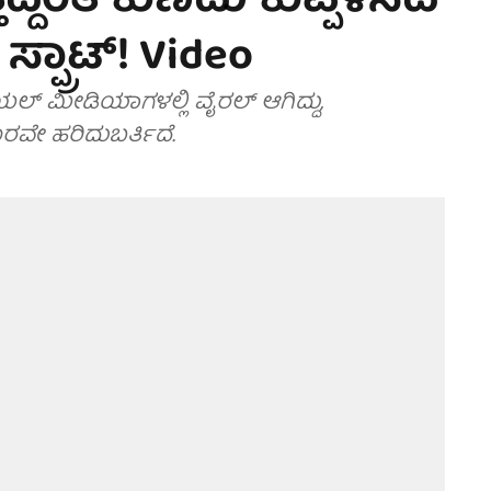
ದ್ದಂತೆ ಕುಣಿದು ಕುಪ್ಪಳಿಸಿದ
ಪ್ರಾಟ್! Video
ೀಡಿಯಾಗಳಲ್ಲಿ ವೈರಲ್‌ ಆಗಿದ್ದು,
 ಹರಿದುಬರ್ತಿದೆ.