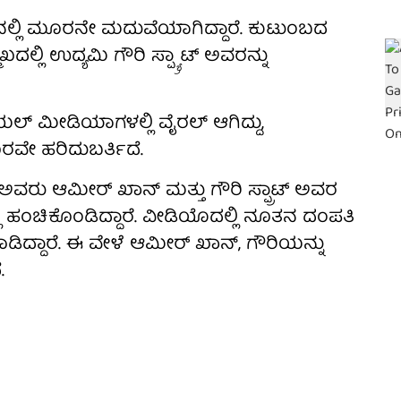
ಲ್ಲಿ ಮೂರನೇ ಮದುವೆಯಾಗಿದ್ದಾರೆ. ಕುಟುಂಬದ
ದಲ್ಲಿ ಉದ್ಯಮಿ ಗೌರಿ ಸ್ಪ್ಯ್ರಾಟ್‌ ಅವರನ್ನು
ೀಡಿಯಾಗಳಲ್ಲಿ ವೈರಲ್‌ ಆಗಿದ್ದು,
 ಹರಿದುಬರ್ತಿದೆ.
ಅವರು ಆಮೀರ್ ಖಾನ್ ಮತ್ತು ಗೌರಿ ಸ್ಪ್ರಾಟ್ ಅವರ
್ಲಿ ಹಂಚಿಕೊಂಡಿದ್ದಾರೆ. ವೀಡಿಯೊದಲ್ಲಿ ನೂತನ ದಂಪತಿ
ಾಡಿದ್ದಾರೆ. ಈ ವೇಳೆ ಆಮೀರ್ ಖಾನ್, ಗೌರಿಯನ್ನು
.