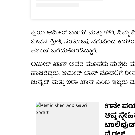
ಪ್ರಿಯ ಆಮೀರ್ ಭಾಯ್ ಮತ್ತು ಗೌರಿ, ನಿಮ್ಮ ವಿವ
ಜೀವನ ಪ್ರೀತಿ, ಸಂತೋಷ, ನಗುವಿಂದ ಕೂಡಿರಲ
ಪಠಾಣ್ ಬರೆದುಕೊಂಡಿದ್ದಾರೆ.
ಆಮೀರ್ ಖಾನ್ ಅವರ ಮೂವರು ಮಕ್ಕಳು ಮತ್ತು
ಹಾಜರಿದ್ದರು. ಆಮೀರ್ ಖಾನ್ ಮೊದಲಿಗೆ ರೀನಾ
ಜುನೈದ್ ಮತ್ತು ಇರಾ ಖಾನ್ ಎಂಬ ಇಬ್ಬರು ಮಕ್ಕ
61ನೇ ವಯಸ
ಆಪ್ತ ಸ್ನೇಹ
ಬಾಲಿವುಡ
ವೈರಲ್