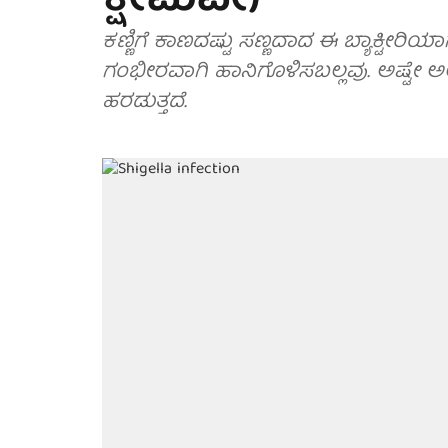
ಕ್ಷೇಮವೇ)
ಕಣ್ಣಿಗೆ ಕಾಣದಷ್ಟು ಸಣ್ಣದಾದ ಈ ಬ್ಯಾಕ್ಟೀ
ಗಂಭೀರವಾಗಿ ಹಾನಿಗೊಳಿಸಬಲ್ಲವು. ಅಷ್ಟೇ ಅಲ್
ಹರಡುತ್ತದೆ.