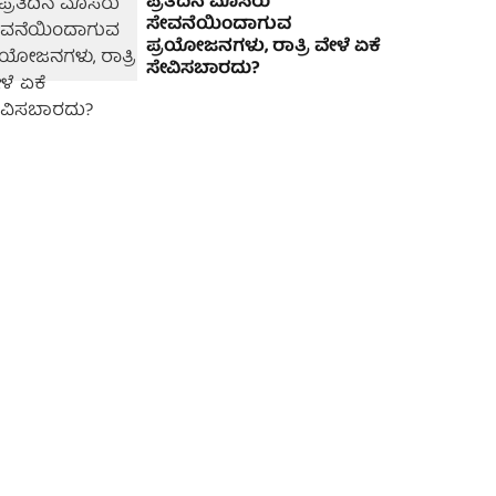
ಪ್ರತಿದಿನ ಮೊಸರು
ಸೇವನೆಯಿಂದಾಗುವ
ಪ್ರಯೋಜನಗಳು, ರಾತ್ರಿ ವೇಳೆ ಏಕೆ
ಸೇವಿಸಬಾರದು?