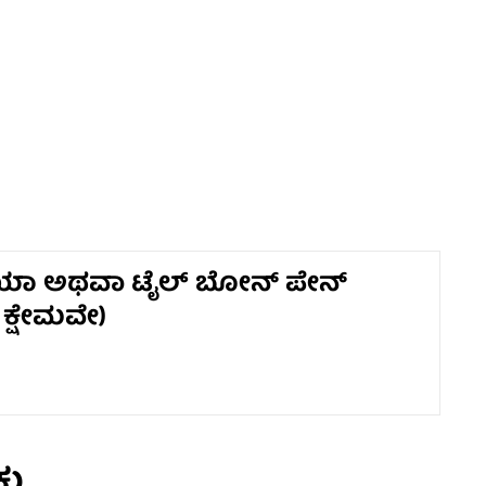
ೈನಿಯಾ ಅಥವಾ ಟೈಲ್ ಬೋನ್ ಪೇನ್
ಕ್ಷೇಮವೇ)
ಕು