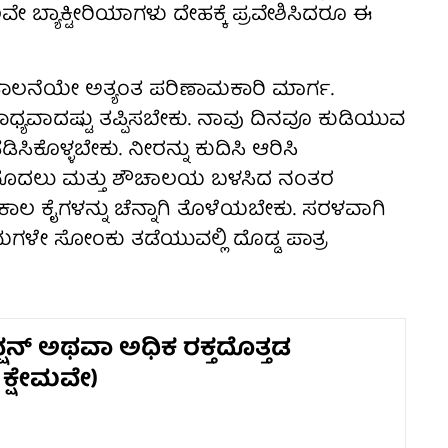
್ಯಾಕ್ಟೀರಿಯಾಗಳು ದೇಹಕ್ಕೆ ಪ್ರವೇಶಿಸಿದರೂ ಈ
ಯ ಪಾಲನೆಯೇ ಅತ್ಯಂತ ಪರಿಣಾಮಕಾರಿ ಮಾರ್ಗ.
ಧ್ಯವಾದಷ್ಟು ತಪ್ಪಿಸಬೇಕು. ನಾವು ದಿನವೂ ಕುಡಿಯುವ
ಿಕೊಳ್ಳಬೇಕು. ನೀರನ್ನು ಕುದಿಸಿ ಆರಿಸಿ
ಮೊದಲು ಮತ್ತು ಶೌಚಾಲಯ ಬಳಸಿದ ನಂತರ
ಳ ಕಾಲ ಕೈಗಳನ್ನು ಚೆನ್ನಾಗಿ ತೊಳೆಯಬೇಕು. ಸರಳವಾಗಿ
ಗಳೇ ಸೋಂಕು ತಡೆಯುವಲ್ಲಿ ದೊಡ್ಡ ಪಾತ್ರ
ನ್ಷನ್ ಅಥವಾ ಅಧಿಕ ರಕ್ತದೊತ್ತಡ
ಕ್ಷೇಮವೇ)