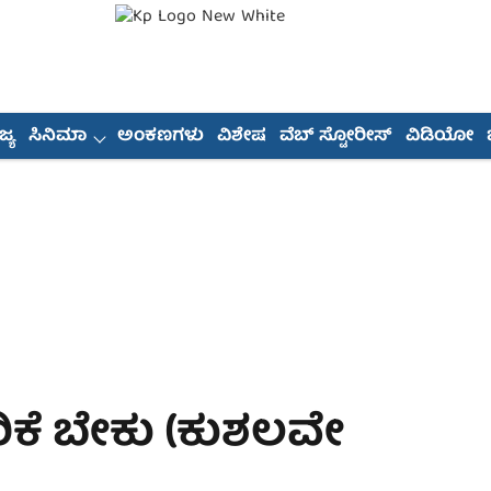
್ಯ
ಸಿನಿಮಾ
ಅಂಕಣಗಳು
ವಿಶೇಷ
ವೆಬ್ ಸ್ಟೋರೀಸ್
ವಿಡಿಯೋ
ಚರಿಕೆ ಬೇಕು (ಕುಶಲವೇ