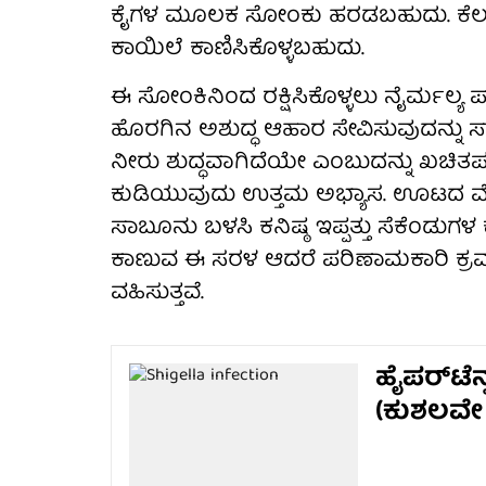
ಕೈಗಳ ಮೂಲಕ ಸೋಂಕು ಹರಡಬಹುದು. ಕೆಲವೇ ಬ
ಕಾಯಿಲೆ ಕಾಣಿಸಿಕೊಳ್ಳಬಹುದು.
ಈ ಸೋಂಕಿನಿಂದ ರಕ್ಷಿಸಿಕೊಳ್ಳಲು ನೈರ್ಮಲ್
ಹೊರಗಿನ ಅಶುದ್ಧ ಆಹಾರ ಸೇವಿಸುವುದನ್ನು ಸಾ
ನೀರು ಶುದ್ಧವಾಗಿದೆಯೇ ಎಂಬುದನ್ನು ಖಚಿತಪಡಿಸ
ಕುಡಿಯುವುದು ಉತ್ತಮ ಅಭ್ಯಾಸ. ಊಟದ 
ಸಾಬೂನು ಬಳಸಿ ಕನಿಷ್ಠ ಇಪ್ಪತ್ತು ಸೆಕೆಂಡುಗ
ಕಾಣುವ ಈ ಸರಳ ಆದರೆ ಪರಿಣಾಮಕಾರಿ ಕ್ರಮ
ವಹಿಸುತ್ತವೆ.
ಹೈಪರ್‌ಟೆ
(ಕುಶಲವೇ 