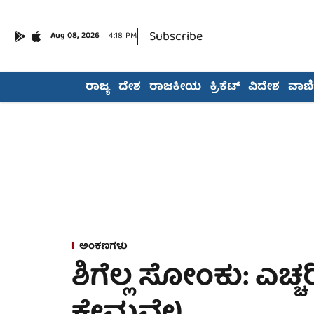
Subscribe
Aug 08, 2026
4:18 PM
ರಾಜ್ಯ
ದೇಶ
ರಾಜಕೀಯ
ಕ್ರಿಕೆಟ್
ವಿದೇಶ
ವಾಣಿಜ
ಅಂಕಣಗಳು
ಶಿಗೆಲ್ಲ ಸೋಂಕು: ಎಚ್