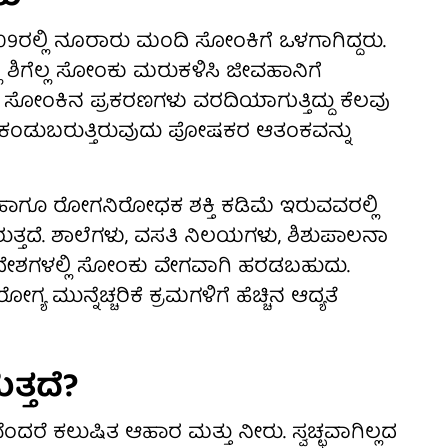
ರಲ್ಲಿ ನೂರಾರು ಮಂದಿ ಸೋಂಕಿಗೆ ಒಳಗಾಗಿದ್ದರು.
ಿ ಶಿಗೆಲ್ಲ ಸೋಂಕು ಮರುಕಳಿಸಿ ಜೀವಹಾನಿಗೆ
ೂ ಸೋಂಕಿನ ಪ್ರಕರಣಗಳು ವರದಿಯಾಗುತ್ತಿದ್ದು ಕೆಲವು
ು ಕಂಡುಬರುತ್ತಿರುವುದು ಪೋಷಕರ ಆತಂಕವನ್ನು
ರಲ್ಲಿ ಹಾಗೂ ರೋಗನಿರೋಧಕ ಶಕ್ತಿ ಕಡಿಮೆ ಇರುವವರಲ್ಲಿ
ರುತ್ತದೆ. ಶಾಲೆಗಳು, ವಸತಿ ನಿಲಯಗಳು, ಶಿಶುಪಾಲನಾ
ಪ್ರದೇಶಗಳಲ್ಲಿ ಸೋಂಕು ವೇಗವಾಗಿ ಹರಡಬಹುದು.
ೋಗ್ಯ ಮುನ್ನೆಚ್ಚರಿಕೆ ಕ್ರಮಗಳಿಗೆ ಹೆಚ್ಚಿನ ಆದ್ಯತೆ
ತ್ತದೆ?
ದರೆ ಕಲುಷಿತ ಆಹಾರ ಮತ್ತು ನೀರು. ಸ್ವಚ್ಛವಾಗಿಲ್ಲದ