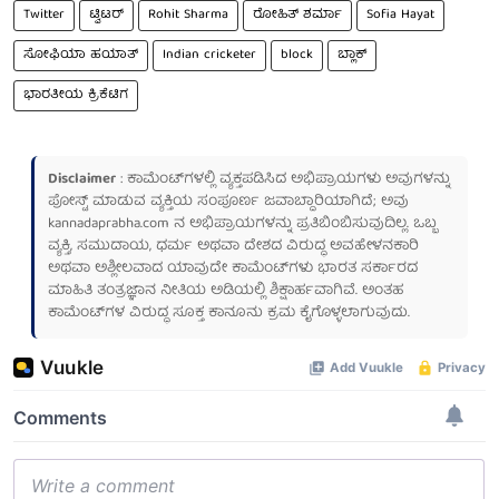
Twitter
ಟ್ವಿಟರ್
Rohit Sharma
ರೋಹಿತ್ ಶರ್ಮಾ
Sofia Hayat
ಸೋಫಿಯಾ ಹಯಾತ್
Indian cricketer
block
ಬ್ಲಾಕ್
ಭಾರತೀಯ ಕ್ರಿಕೆಟಿಗ
Disclaimer
: ಕಾಮೆಂಟ್‌ಗಳಲ್ಲಿ ವ್ಯಕ್ತಪಡಿಸಿದ ಅಭಿಪ್ರಾಯಗಳು ಅವುಗಳನ್ನು
ಪೋಸ್ಟ್ ಮಾಡುವ ವ್ಯಕ್ತಿಯ ಸಂಪೂರ್ಣ ಜವಾಬ್ದಾರಿಯಾಗಿದೆ; ಅವು
kannadaprabha.com
ನ ಅಭಿಪ್ರಾಯಗಳನ್ನು ಪ್ರತಿಬಿಂಬಿಸುವುದಿಲ್ಲ. ಒಬ್ಬ
ವ್ಯಕ್ತಿ, ಸಮುದಾಯ, ಧರ್ಮ ಅಥವಾ ದೇಶದ ವಿರುದ್ಧ ಅವಹೇಳನಕಾರಿ
ಅಥವಾ ಅಶ್ಲೀಲವಾದ ಯಾವುದೇ ಕಾಮೆಂಟ್‌ಗಳು ಭಾರತ ಸರ್ಕಾರದ
ಮಾಹಿತಿ ತಂತ್ರಜ್ಞಾನ ನೀತಿಯ ಅಡಿಯಲ್ಲಿ ಶಿಕ್ಷಾರ್ಹವಾಗಿವೆ. ಅಂತಹ
ಕಾಮೆಂಟ್‌ಗಳ ವಿರುದ್ಧ ಸೂಕ್ತ ಕಾನೂನು ಕ್ರಮ ಕೈಗೊಳ್ಳಲಾಗುವುದು.