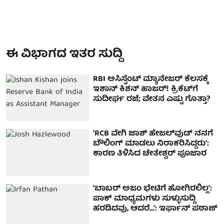
ಈ ವಿಭಾಗದ ಇತರ ಸುದ್ದಿ
RBI ಅಸಿಸ್ಟೆಂಟ್ ಮ್ಯಾನೇಜರ್ ಕೆಲಸಕ್ಕೆ
ಇಶಾನ್ ಕಿಶನ್ ಹಾಜರ್! ಕ್ರಿಕೆಟ್​​ಗೆ
ಸುದೀರ್ಘ ರಜೆ; ವೇತನ ಎಷ್ಟು ಗೊತ್ತಾ?
'RCB ವೇಗಿ ಜಾಶ್ ಹೇಜಲ್‌ವುಡ್ ನನಗೆ
ಬೌಲಿಂಗ್ ಮಾಡಲು ನಿರಾಕರಿಸಿದ್ದರು':
ಕಾರಣ ತಿಳಿಸಿದ ಚೇತೇಶ್ವರ್ ಪೂಜಾರ
'ಬಾಬರ್ ಅಜಂ ಭೇಟಿಗೆ ಹೋಗಿರಲಿಲ್ಲ':
ಪಾಕ್ ಮಾಧ್ಯಮಗಳು ಸುಳ್ಳುಸುದ್ದಿ
ಹರಡಿದವು, ಆದರೆ...': ಇರ್ಫಾನ್ ಪಠಾಣ್