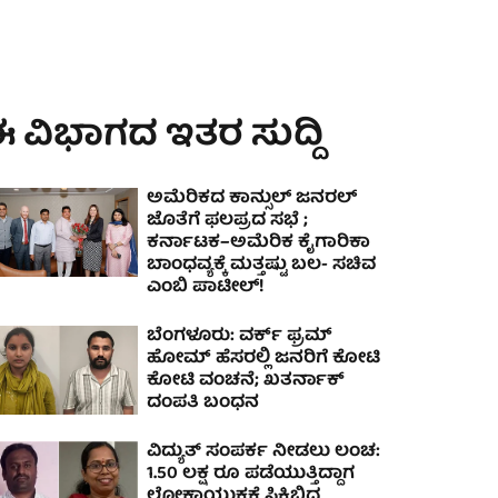
 ವಿಭಾಗದ ಇತರ ಸುದ್ದಿ
ಅಮೆರಿಕದ ಕಾನ್ಸುಲ್ ಜನರಲ್
ಜೊತೆಗೆ ಫಲಪ್ರದ ಸಭೆ ;
ಕರ್ನಾಟಕ–ಅಮೆರಿಕ ಕೈಗಾರಿಕಾ
ಬಾಂಧವ್ಯಕ್ಕೆ ಮತ್ತಷ್ಟು ಬಲ- ಸಚಿವ
ಎಂಬಿ ಪಾಟೀಲ್!
ಬೆಂಗಳೂರು: ವರ್ಕ್ ಫ್ರಮ್
ಹೋಮ್ ಹೆಸರಲ್ಲಿ ಜನರಿಗೆ ಕೋಟಿ
ಕೋಟಿ ವಂಚನೆ; ಖತರ್ನಾಕ್
ದಂಪತಿ ಬಂಧನ
ವಿದ್ಯುತ್ ಸಂಪರ್ಕ ನೀಡಲು ಲಂಚ:
1.50 ಲಕ್ಷ ರೂ ಪಡೆಯುತ್ತಿದ್ದಾಗ
ಲೋಕಾಯುಕ್ತಕ್ಕೆ ಸಿಕ್ಕಿಬಿದ್ದ