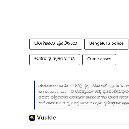
ಬೆಂಗಳೂರು ಪೊಲೀಸರು
Bengaluru police
ಅಪರಾಧ ಪ್ರಕರಣಗಳು
Crime cases
Disclaimer
: ಕಾಮೆಂಟ್‌ಗಳಲ್ಲಿ ವ್ಯಕ್ತಪಡಿಸಿದ ಅಭಿಪ್ರಾಯಗಳು
kannadaprabha.com
ನ ಅಭಿಪ್ರಾಯಗಳನ್ನು ಪ್ರತಿಬಿಂಬಿಸುವುದಿ
ಅಥವಾ ಅಶ್ಲೀಲವಾದ ಯಾವುದೇ ಕಾಮೆಂಟ್‌ಗಳು ಭಾರತ ಸರ್ಕಾರದ ಮ
ಕಾಮೆಂಟ್‌ಗಳ ವಿರುದ್ಧ ಸೂಕ್ತ ಕಾನೂನು ಕ್ರಮ ಕೈಗೊಳ್ಳಲಾಗುವುದ