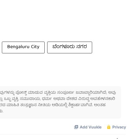
Bengaluru City
ಬೆಂಗಳೂರು ನಗರ
 ಅವುಗಳನ್ನು ಪೋಸ್ಟ್ ಮಾಡುವ ವ್ಯಕ್ತಿಯ ಸಂಪೂರ್ಣ ಜವಾಬ್ದಾರಿಯಾಗಿದೆ; ಅವು
ಲ್ಲ. ಒಬ್ಬ ವ್ಯಕ್ತಿ, ಸಮುದಾಯ, ಧರ್ಮ ಅಥವಾ ದೇಶದ ವಿರುದ್ಧ ಅವಹೇಳನಕಾರಿ
ಾಹಿತಿ ತಂತ್ರಜ್ಞಾನ ನೀತಿಯ ಅಡಿಯಲ್ಲಿ ಶಿಕ್ಷಾರ್ಹವಾಗಿವೆ. ಅಂತಹ
ು.