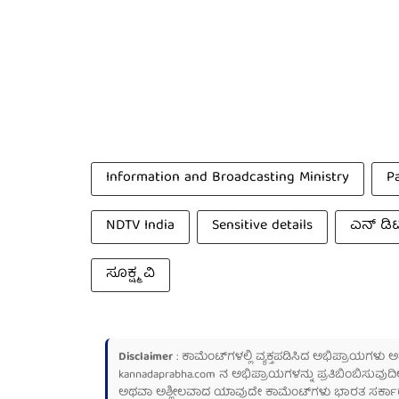
Information and Broadcasting Ministry
P
NDTV India
Sensitive details
ಎನ್ ಡಿ
ಸೂಕ್ಷ್ಮ ವಿ
Disclaimer
: ಕಾಮೆಂಟ್‌ಗಳಲ್ಲಿ ವ್ಯಕ್ತಪಡಿಸಿದ ಅಭಿಪ್ರಾಯಗಳು
kannadaprabha.com
ನ ಅಭಿಪ್ರಾಯಗಳನ್ನು ಪ್ರತಿಬಿಂಬಿಸುವುದಿ
ಅಥವಾ ಅಶ್ಲೀಲವಾದ ಯಾವುದೇ ಕಾಮೆಂಟ್‌ಗಳು ಭಾರತ ಸರ್ಕಾರದ ಮ