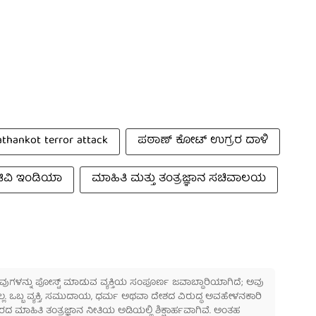
athankot terror attack
ಪಠಾಣ್ ಕೋಟ್ ಉಗ್ರರ ದಾಳಿ
ಟಿವಿ ಇಂಡಿಯಾ
ಮಾಹಿತಿ ಮತ್ತು ತಂತ್ರಜ್ಞಾನ ಸಚಿವಾಲಯ
 ಅವುಗಳನ್ನು ಪೋಸ್ಟ್ ಮಾಡುವ ವ್ಯಕ್ತಿಯ ಸಂಪೂರ್ಣ ಜವಾಬ್ದಾರಿಯಾಗಿದೆ; ಅವು
ಲ್ಲ. ಒಬ್ಬ ವ್ಯಕ್ತಿ, ಸಮುದಾಯ, ಧರ್ಮ ಅಥವಾ ದೇಶದ ವಿರುದ್ಧ ಅವಹೇಳನಕಾರಿ
ಾಹಿತಿ ತಂತ್ರಜ್ಞಾನ ನೀತಿಯ ಅಡಿಯಲ್ಲಿ ಶಿಕ್ಷಾರ್ಹವಾಗಿವೆ. ಅಂತಹ