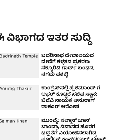
 ವಿಭಾಗದ ಇತರ ಸುದ್ದಿ
ಬದರಿನಾಥ ದೇವಾಲಯದ
ದೇಣಿಗೆ ಕಳ್ಳತನ ಪ್ರಕರಣ:
ಸೆಕ್ಯೂರಿಟಿ ಗಾರ್ಡ್ ಬಂಧನ,
ನಗದು ವಶಕ್ಕೆ!
ಕಾಂಗ್ರೆಸ್‌ನಲ್ಲಿ ಹೈಕಮಾಂಡ್ ಗೆ
ಆಫರ್ ಕೊಟ್ಟರೆ ಸಚಿವ ಸ್ಥಾನ:
ಬಿಜೆಪಿ ನಾಯಕ ಅನುರಾಗ್
ಠಾಕೂರ್ ಆರೋಪ
ಮುಂಬೈ: ಸಲ್ಮಾನ್ ಖಾನ್
ಬಾಂದ್ರಾ ನಿವಾಸದ ಹೊರಗೆ
ಭದ್ರತೆಗೆ ನಿಯೋಜಿಸಲಾಗಿದ್ದ
ಪೊಲೀಸ್ ಕಾನ್ಸ್‌ಟೇಬಲ್ ಹಠಾತ್