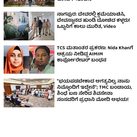
ನಾಗಪುರ: ದೇವರಲ್ಲಿ ಕ್ಷಮೆಯಾಚಿಸಿ,
ದೇವಸ್ಥಾನದ ಹುಂಡಿ ದೋಚಿದ ಕಳ್ಳರು!
ಒಬ್ಬನಿಗೆ ಕಾಲು ಮುರಿತ, Video
TCS ಮತಾಂತರ ಪ್ರಕರಣ: Nida Khanಗೆ
ಆಶ್ರಯ ನೀಡಿದ್ದ AIMIM
ಕಾರ್ಪೋರೇಟರ್ ಬಂಧನ
"ಭಯಪಡಬೇಕಾದ ಅಗತ್ಯವಿಲ್ಲ, ನಾನು
ನಿಮ್ಮೊಂದಿಗೆ ಇದ್ದೇನೆ"; TMC ಬಂಡಾಯ,
ಶಿಂಧೆ ಬಣ ಸೇರಿದ ಶಿವಸೇನಾ
ಸಂಸದರಿಗೆ ಪ್ರಧಾನಿ ಮೋದಿ ಅಭಯ!