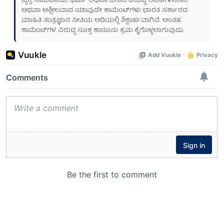
ವ್ಯಕ್ತಿ, ಸಮುದಾಯ, ಧರ್ಮ ಅಥವಾ ದೇಶದ ವಿರುದ್ಧ ಅವಹೇಳನಕಾರಿ
ಅಥವಾ ಅಶ್ಲೀಲವಾದ ಯಾವುದೇ ಕಾಮೆಂಟ್‌ಗಳು ಭಾರತ ಸರ್ಕಾರದ
ಮಾಹಿತಿ ತಂತ್ರಜ್ಞಾನ ನೀತಿಯ ಅಡಿಯಲ್ಲಿ ಶಿಕ್ಷಾರ್ಹವಾಗಿವೆ. ಅಂತಹ
ಕಾಮೆಂಟ್‌ಗಳ ವಿರುದ್ಧ ಸೂಕ್ತ ಕಾನೂನು ಕ್ರಮ ಕೈಗೊಳ್ಳಲಾಗುವುದು.