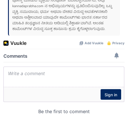
ಪೋಸ್ಟ್ ಮಾಡುವ ವ್ಯಕ್ತಿಯ ಸಂಪೂರ್ಣ ಜವಾಬ್ದಾರಿಯಾಗಿದೆ; ಅವು
kannadaprabha.com
ನ ಅಭಿಪ್ರಾಯಗಳನ್ನು ಪ್ರತಿಬಿಂಬಿಸುವುದಿಲ್ಲ. ಒಬ್ಬ
ವ್ಯಕ್ತಿ, ಸಮುದಾಯ, ಧರ್ಮ ಅಥವಾ ದೇಶದ ವಿರುದ್ಧ ಅವಹೇಳನಕಾರಿ
ಅಥವಾ ಅಶ್ಲೀಲವಾದ ಯಾವುದೇ ಕಾಮೆಂಟ್‌ಗಳು ಭಾರತ ಸರ್ಕಾರದ
ಮಾಹಿತಿ ತಂತ್ರಜ್ಞಾನ ನೀತಿಯ ಅಡಿಯಲ್ಲಿ ಶಿಕ್ಷಾರ್ಹವಾಗಿವೆ. ಅಂತಹ
ಕಾಮೆಂಟ್‌ಗಳ ವಿರುದ್ಧ ಸೂಕ್ತ ಕಾನೂನು ಕ್ರಮ ಕೈಗೊಳ್ಳಲಾಗುವುದು.