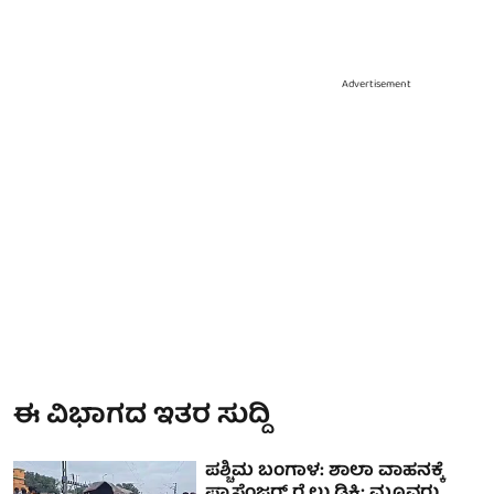
Advertisement
ಈ ವಿಭಾಗದ ಇತರ ಸುದ್ದಿ
ಪಶ್ಚಿಮ ಬಂಗಾಳ: ಶಾಲಾ ವಾಹನಕ್ಕೆ
ಪ್ಯಾಸೆಂಜರ್ ರೈಲು ಡಿಕ್ಕಿ; ಮೂವರು