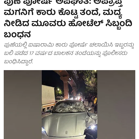
ಪುಣೆ ಪೋರ್ಷೆ ಅಪಘಾತ: ಅಪ್ರಾಪ್ತ
ಮಗನಿಗೆ ಕಾರು ಕೊಟ್ಟ ತಂದೆ, ಮದ್ಯ
ನೀಡಿದ ಮೂವರು ಹೋಟೆಲ್ ಸಿಬ್ಬಂದಿ
ಬಂಧನ
ಪುಣೆಯಲ್ಲಿ ಐಷಾರಾಮಿ ಕಾರು ಪೋರ್ಷೆ ಚಲಾಯಿಸಿ ಇಬ್ಬರನ್ನು
ಬಲಿ ಪಡೆದ 17 ವರ್ಷದ ಬಾಲಕನ ತಂದೆಯನ್ನು ಪೊಲೀಸರು
ಬಂಧಿಸಿದ್ದಾರೆ.