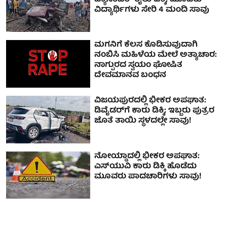
ವಿದ್ಯಾರ್ಥಿಗಳು ಸೇರಿ 4 ಮಂದಿ ಸಾವು
ಮಗನಿಗೆ ಕೆಲಸ ಕೊಡಿಸುವುದಾಗಿ
ನಂಬಿಸಿ ಮಹಿಳೆಯ ಮೇಲೆ ಅತ್ಯಾಚಾರ:
ನಾಗ್ಪುರದ ಸ್ವಯಂ ಘೋಷಿತ
ದೇವಮಾನವ ಬಂಧನ
ವಿಜಯಪುರದಲ್ಲಿ ಭೀಕರ ಅಪಘಾತ:
ಡಿವೈಡರ್‌ಗೆ ಕಾರು ಡಿಕ್ಕಿ; ಇಬ್ಬರು ಪುತ್ರರ
ಜೊತೆ ತಾಯಿ ಸ್ಥಳದಲ್ಲೇ ಸಾವು!
ನೋಯ್ಡಾದಲ್ಲಿ ಭೀಕರ ಅಪಘಾತ:
ಎಸ್‌ಯುವಿ ಕಾರು ಡಿಕ್ಕಿ ಹೊಡೆದು
ಮೂವರು ಪಾದಚಾರಿಗಳು ಸಾವು!