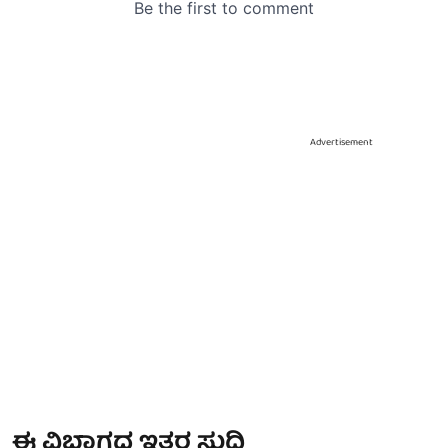
Advertisement
ಈ ವಿಭಾಗದ ಇತರ ಸುದ್ದಿ