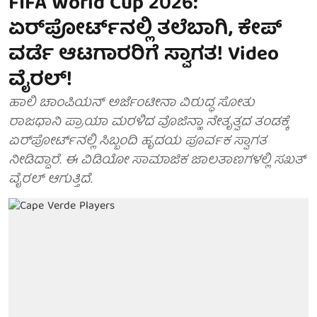
FIFA World Cup 2026:
ಏರ್‌ಪೋರ್ಟ್‌ನಲ್ಲಿ ತಲೆಬಾಗಿ, ಕೇಪ್
ವರ್ಡೆ ಆಟಗಾರರಿಗೆ ಸ್ವಾಗತ! Video
ವೈರಲ್!
ಹಾಲಿ ಚಾಂಪಿಯನ್ ಅರ್ಜೆಂಟೀನಾ ವಿರುದ್ಧ ಸೋತು
ರಾಜಧಾನಿ ಪ್ರಾಯಾ ಮರಳಿದ ವೊಜಿನ್ಹಾ ನೇತೃತ್ವದ ತಂಡಕ್ಕೆ
ಏರ್‌ಪೋರ್ಟ್‌ನಲ್ಲಿ ಸಿಬ್ಬಂದಿ ಹೃದಯ ಪೂರ್ವಕ ಸ್ವಾಗತ
ನೀಡಿದ್ದಾರೆ. ಈ ವಿಡಿಯೋ ಸಾಮಾಜಿಕ ಜಾಲತಾಣಗಳಲ್ಲಿ ಸಖತ್
ವೈರಲ್ ಆಗುತ್ತಿದೆ.