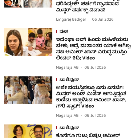
ಧರಿಸಿದ್ದೇಕೆ​? ಚರ್ಚೆಗೆ ಗ್ರಾಸವಾದ
ಮಿಸ್ಟರ್ ಪರ್ಫೆಕ್ಟ್‌ ವಿವಾಹ!
Lingaraj Badiger
06 Jul 2026
ದೇಶ
ಇದೆಂಥಾ ಲವ್! ಹಿಂದು ಮಹಿಳೆಯರು
ಬೇಕು, ಆದ್ರೆ ಮತಾಂತರ ಯಾಕೆ ಆಗಿಲ್ಲ;
ನಟ ಆಮೀರ್ ಖಾನ್ ವಿರುದ್ಧ ಮುಸ್ಲಿಂ
ಲೀಡರ್ ಕಿಡಿ; Video
Nagaraja AB
06 Jul 2026
ಬಾಲಿವುಡ್
61ನೇ ವಯಸ್ಸಿನಲ್ಲೂ ಏನು ಎನರ್ಜಿ!
ಮಿಸ್ಟರ್ ಅಂಡ್ ಮಿಸೆಸ್ ಆಗುತ್ತಿದ್ದಂತೆ
ಕುಣಿದು ಕುಪ್ಪಳಿಸಿದ ಆಮೀರ್ ಖಾನ್,
ಗೌರಿ ಸ್ಪ್ರಾಟ್! Video
Nagaraja AB
06 Jul 2026
ಬಾಲಿವುಡ್
ಕೊನೆಗೂ ಗುಟ್ಟು ಬಿಚ್ಚಿಟ್ಟ ಆಮೀರ್