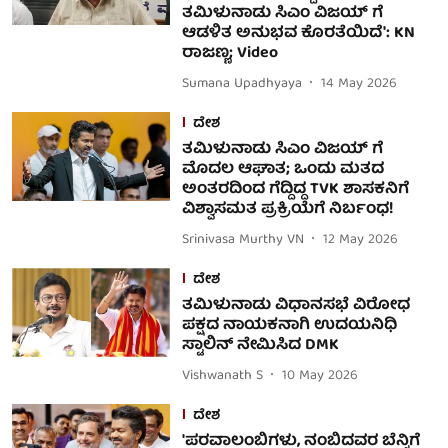
ತಮಿಳುನಾಡು ಸಿಎಂ ವಿಜಯ್ ಗೆ
ಆಡಳಿತ ಅನುಭವ ಕೊರತೆಯಿದೆ': KN
ರಾಜಣ್ಣ; Video
Sumana Upadhyaya
14 May 2026
ದೇಶ
ತಮಿಳುನಾಡು ಸಿಎಂ ವಿಜಯ್ ಗೆ
ಮೊದಲ ಆಘಾತ; ಒಂದು ಮತದ
ಅಂತರದಿಂದ ಗೆದ್ದಿದ್ದ TVK ಶಾಸಕನಿಗೆ
ವಿಶ್ವಾಸಮತ ಪ್ರಕ್ರಿಯೆಗೆ ನಿರ್ಬಂಧ!
Srinivasa Murthy VN
12 May 2026
ದೇಶ
ತಮಿಳುನಾಡು ವಿಧಾನಸಭೆ ವಿರೋಧ
ಪಕ್ಷದ ನಾಯಕನಾಗಿ ಉದಯನಿಧಿ
ಸ್ಟಾಲಿನ್ ನೇಮಿಸಿದ DMK
Vishwanath S
10 May 2026
ದೇಶ
'ಪರವಾಲಂಬಿಗಳು, ನಂಬಿದವರ ಬೆನ್ನಿಗೆ