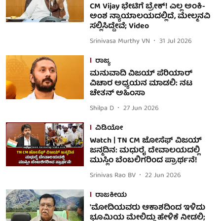
CM Vijay ಭೇಟಿಗೆ ಬ್ರೇಕ್! ಎಲ್ಲ ಅಂಕಿ-
ಅಂಶ ನ್ಯಾಯಾಲಯದಲ್ಲಿದೆ, ಮೇಲ್ಮನವಿ
ಸಲ್ಲಿಸಿದ್ದೇವೆ; Video
Srinivasa Murthy VN
31 Jul 2026
ರಾಜ್ಯ
ಮನುವಾದಿ ವಿಜಯ್‌ ಪೆರಿಯಾರ್
ವಿಚಾರ ಅಧ್ಯಯನ ಮಾಡಲಿ: ನಟ
ಚೇತನ್ ಅಹಿಂಸಾ
Shilpa D
27 Jun 2026
ವಿಡಿಯೋ
Watch | TN CM ಜೋಸೆಫ್ ವಿಜಯ್
ಜನ್ಮದಿನ: ಮಧುರೈ ದೇವಾಲಯದಲ್ಲಿ
ಮುಸ್ಲಿಂ ಬೆಂಬಲಿಗರಿಂದ ಪ್ರಾರ್ಥನೆ!
Srinivas Rao BV
22 Jun 2026
ರಾಜಕೀಯ
'ಮೋದಿಯವರು ಆಕಾಶದಿಂದ ಇಳಿದು
ಭೂಮಿಯ ಮೇಲಿದ್ದು ಹೇಳಿಕೆ ನೀಡಲಿ;