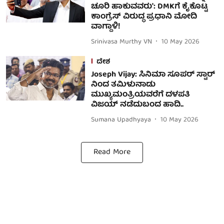
ಚೂರಿ ಹಾಕುವವರು': DMKಗೆ ಕೈಕೊಟ್ಟ
ಕಾಂಗ್ರೆಸ್ ವಿರುದ್ಧ ಪ್ರಧಾನಿ ಮೋದಿ
ವಾಗ್ದಾಳಿ!
Srinivasa Murthy VN
10 May 2026
ದೇಶ
Joseph Vijay: ಸಿನಿಮಾ ಸೂಪರ್ ಸ್ಟಾರ್
ನಿಂದ ತಮಿಳುನಾಡು
ಮುಖ್ಯಮಂತ್ರಿಯವರೆಗೆ ದಳಪತಿ
ವಿಜಯ್ ನಡೆದುಬಂದ ಹಾದಿ..
Sumana Upadhyaya
10 May 2026
Read More