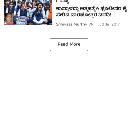
ರಾಜ್ಯ
ಕಾವ್ಯಾಳದ್ದು ಆತ್ಮಹತ್ಯೆ?: ಪೊಲೀಸರ ಕೈ
ಸೇರಿದ ಮರಣೋತ್ತರ ವರದಿ!
Srinivasa Murthy VN
30 Jul 2017
Read More