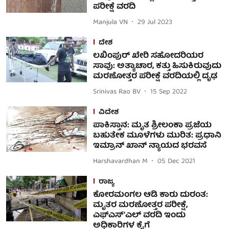
ಪರೀಕ್ಷೆ ವರದಿ
Manjula VN
29 Jul 2023
ದೇಶ
ಲಖಿಂಪುರ್ ಖೇರಿ ಸಹೋದರಿಯರ
ಸಾವು: ಅತ್ಯಾಚಾರ, ಕತ್ತು ಹಿಸುಕಿರುವುದು
ಮರಣೋತ್ತರ ಪರೀಕ್ಷೆ ವರದಿಯಲ್ಲಿ ದೃಢ
Srinivas Rao BV
15 Sep 2022
ವಿದೇಶ
ಪಾಕಿಸ್ತಾನ: ಮೃತ ಶ್ರೀಲಂಕಾ ಪ್ರಜೆಯ
ಬಹುತೇಕ ಮೂಳೆಗಳು ಮುರಿತ: ಪ್ರಧಾನಿ
ಇಮ್ರಾನ್ ಖಾನ್ ನ್ಯಾಯದ ಭರವಸೆ
Harshavardhan M
05 Dec 2021
ರಾಜ್ಯ
ಕೋರಮಂಗಲ ಆಡಿ ಕಾರು ದುರಂತ:
ಮೃತರ ಮರಣೋತ್ತರ ಪರೀಕ್ಷೆ,
ಎಫ್ಎಸ್'ಎಲ್ ವರದಿ ಇಂದು
ಅಧಿಕಾರಿಗಳ ಕೈಗೆ