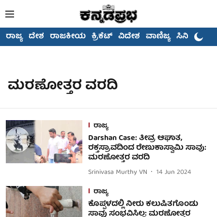
ರಾಜ್ಯ
ದೇಶ
ರಾಜಕೀಯ
ಕ್ರಿಕೆಟ್
ವಿದೇಶ
ವಾಣಿಜ್ಯ
ಸಿನಿಮಾ
ಮರಣೋತ್ತರ ವರದಿ
ರಾಜ್ಯ
Darshan Case: ತೀವ್ರ ಆಘಾತ,
ರಕ್ತಸ್ರಾವದಿಂದ ರೇಣುಕಾಸ್ವಾಮಿ ಸಾವು:
ಮರಣೋತ್ತರ ವರದಿ
Srinivasa Murthy VN
14 Jun 2024
ರಾಜ್ಯ
ಕೊಪ್ಪಳದಲ್ಲಿ ನೀರು ಕಲುಷಿತಗೊಂಡು
ಸಾವು ಸಂಭವಿಸಿಲ್ಲ: ಮರಣೋತ್ತರ