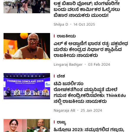
ಲಕ್ಷ ಬಿಹಾರಿ ವೋಟ್; ಬೆಂಗಳೂರಿಗೇ
ಬಂದು ವಲಸೆ ಕಾರ್ಮಿಕರ ಓಲೈಸಲು
ಬಿಹಾರ ನಾಯಕರು ಮುಂದು!
Shilpa D
14 Oct 2025
ರಾಜಕೀಯ
ಎಲ್ ಕೆ ಅಡ್ವಾಣಿಗೆ ಭಾರತ ರತ್ನ: ಪಕ್ಷಬೇಧ
ಮರೆತು ಕೇಂದ್ರದ ನಿರ್ಧಾರ ಶ್ಲಾಘಿಸಿದ
ರಾಜಕೀಯ ನಾಯಕರು
Lingaraj Badiger
03 Feb 2024
ದೇಶ
ಟಿವಿ ಜನರ್ಲಿಸಂ
ರೋಚಕತೆಗಿಂತ ವಸ್ತುನಿಷ್ಠತೆ ಮೇಲೆ
ಗಮನ ಕೇಂದ್ರೀಕರಿಸಬೇಕು: ThinkEdu
ನಲ್ಲಿ ರಾಜಕೀಯ ನಾಯಕರು
Nagaraja AB
25 Jan 2024
ರಾಜ್ಯ
ಹಿನ್ನೋಟ 2023: ನಮ್ಮನ್ನಗಲಿದ ಗಣ್ಯರು,