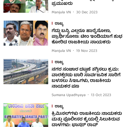
ಪ್ರಮುಖರು
Manjula VN
30 Dec 2023
ರಾಜ್ಯ
ಗೆದ್ದು ಬನ್ನಿ, ಎಲ್ಲರೂ ಹಾರೈಸೋಣ,
ಪ್ರಾರ್ಥಿಸೋಣ: ಟೀಂ ಇಂಡಿಯಾಗೆ ಶುಭ
ಕೋರಿದ ರಾಜಕೀಯ ನಾಯಕರು
Manjula VN
19 Nov 2023
ರಾಜ್ಯ
ನಗರ ಸಂಚಾರ ದಟ್ಟಣೆ ತಗ್ಗಿಸಲು ಕ್ರಮ:
ವಾರಕ್ಕೆರಡು ಬಾರಿ ಸಾರ್ವಜನಿಕ ಸಾರಿಗೆ
ಬಳಸಲು ಸಿಇಒಗಳು, ರಾಜಕೀಯ
ನಾಯಕರ ಪಣ
Sumana Upadhyaya
13 Oct 2023
ರಾಜ್ಯ
ಕ್ರಿಮಿನಲ್‌ಗಳು ರಾಜಕೀಯ ನಾಯಕರು
ಮತ್ತು ಪೊಲೀಸರ ಕೈಯಲ್ಲಿ ಸಿಲುಕಿರುವ
ದಾಳಗಳು: ಭಾಸ್ಕರ್ ರಾವ್