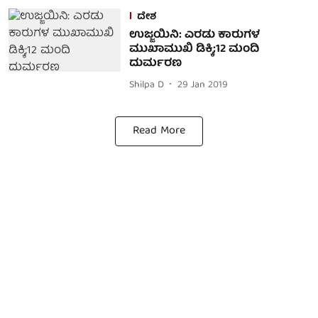
ದೇಶ
ಉಜ್ಜಯಿನಿ: ಎರಡು ಕಾರುಗಳ
ಮುಖಾಮುಖಿ ಡಿಕ್ಕಿ;12 ಮಂದಿ
ದುರ್ಮರಣ
Shilpa D
29 Jan 2019
Read More