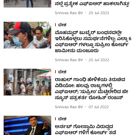
ನಲ್ಲೆ ಪ್ರತ್ಯೇಕ ಎಫ್ಐಆರ್ ಹಾಕಲಾಗಿತ್ತು!
Srinivas Rao BV
20 Jul 2023
ದೇಶ
ಮೊಹಮ್ಮದ್ ಜುಬೈರ್ ಬಂಧನದಲ್ಲೇ
ಇರಿಸಿಕೊಳ್ಳಲು ಸಮರ್ಥನೆಗಳಿಲ್ಲ: ಎಲ್ಲಾ 6
ಎಫ್ಐಆರ್ ಗಳಲ್ಲೂ ಸುಪ್ರೀಂ ಕೋರ್ಟ್
ಜಾಮೀನು ಮಂಜೂರು
Srinivas Rao BV
20 Jul 2022
ದೇಶ
ರಾಹುಲ್ ಗಾಂಧಿ ಹೇಳಿಕೆಯ ತಿರುಚಿದ
ವಿಡಿಯೋ: ಹಲವು ರಾಜ್ಯಗಳಲ್ಲಿ
ಎಫ್ಐಆರ್; 'ಸುಪ್ರೀಂ' ಮೆಟ್ಟಿಲೇರಿದ ಜೀ
ನ್ಯೂಸ್ ಪತ್ರಕರ್ತ ರೋಹಿತ್ ರಂಜನ್
Srinivas Rao BV
07 Jul 2022
ದೇಶ
ಅರ್ನಬ್ ಗೋಸ್ವಾಮಿ ವಿರುದ್ಧದ
ಎಫ್ಐಆರ್ ಗಳಿಗೆ ಕೋರ್ಟ್ ತಡೆ