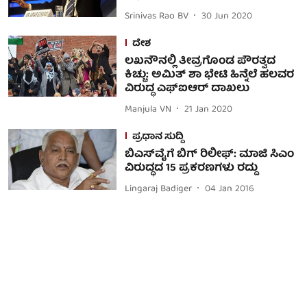
Srinivas Rao BV
30 Jun 2020
ದೇಶ
ಲಖನೌನಲ್ಲಿ ತೀವ್ರಗೊಂಡ ಪೌರತ್ವದ
ಕಿಚ್ಚು: ಅಮಿತ್ ಶಾ ಭೇಟಿ ಹಿನ್ನೆಲೆ ಹಲವರ
ವಿರುದ್ಧ ಎಫ್ಐಆರ್ ದಾಖಲು
Manjula VN
21 Jan 2020
ಪ್ರಧಾನ ಸುದ್ದಿ
ಬಿಎಸ್‌ವೈಗೆ ಬಿಗ್ ರಿಲೀಫ್: ಮಾಜಿ ಸಿಎಂ
ವಿರುದ್ಧದ 15 ಪ್ರಕರಣಗಳು ರದ್ದು
Lingaraj Badiger
04 Jan 2016