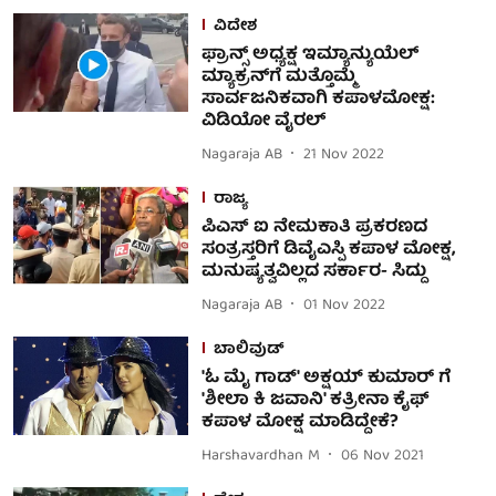
ವಿದೇಶ
ಫ್ರಾನ್ಸ್ ಅಧ್ಯಕ್ಷ ಇಮ್ಯಾನ್ಯುಯೆಲ್
ಮ್ಯಾಕ್ರನ್‌ಗೆ ಮತ್ತೊಮ್ಮೆ
ಸಾರ್ವಜನಿಕವಾಗಿ ಕಪಾಳಮೋಕ್ಷ:
ವಿಡಿಯೋ ವೈರಲ್
Nagaraja AB
21 Nov 2022
ರಾಜ್ಯ
ಪಿಎಸ್ ಐ ನೇಮಕಾತಿ ಪ್ರಕರಣದ
ಸಂತ್ರಸ್ತರಿಗೆ ಡಿವೈಎಸ್ಪಿ ಕಪಾಳ ಮೋಕ್ಷ,
ಮನುಷ್ಯತ್ವವಿಲ್ಲದ ಸರ್ಕಾರ- ಸಿದ್ದು
Nagaraja AB
01 Nov 2022
ಬಾಲಿವುಡ್
'ಓ ಮೈ ಗಾಡ್' ಅಕ್ಷಯ್ ಕುಮಾರ್ ಗೆ
'ಶೀಲಾ ಕಿ ಜವಾನಿ' ಕತ್ರೀನಾ ಕೈಫ್
ಕಪಾಳ ಮೋಕ್ಷ ಮಾಡಿದ್ದೇಕೆ?
Harshavardhan M
06 Nov 2021