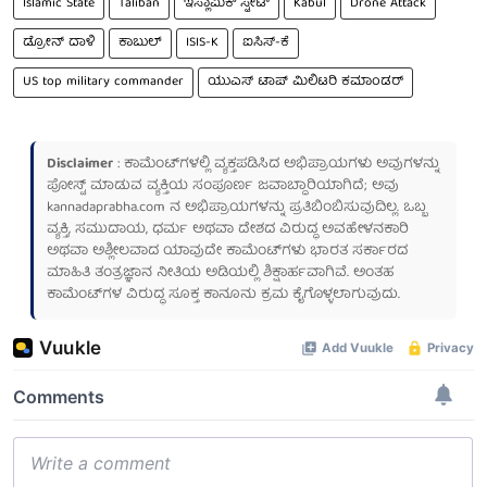
Islamic State
Taliban
ಇಸ್ಲಾಮಿಕ್ ಸ್ಟೇಟ್
Kabul
Drone Attack
ಡ್ರೋನ್ ದಾಳಿ
ಕಾಬುಲ್
ISIS-K
ಐಸಿಸ್-ಕೆ
US top military commander
ಯುಎಸ್ ಟಾಪ್ ಮಿಲಿಟರಿ ಕಮಾಂಡರ್
Disclaimer
: ಕಾಮೆಂಟ್‌ಗಳಲ್ಲಿ ವ್ಯಕ್ತಪಡಿಸಿದ ಅಭಿಪ್ರಾಯಗಳು ಅವುಗಳನ್ನು
ಪೋಸ್ಟ್ ಮಾಡುವ ವ್ಯಕ್ತಿಯ ಸಂಪೂರ್ಣ ಜವಾಬ್ದಾರಿಯಾಗಿದೆ; ಅವು
kannadaprabha.com
ನ ಅಭಿಪ್ರಾಯಗಳನ್ನು ಪ್ರತಿಬಿಂಬಿಸುವುದಿಲ್ಲ. ಒಬ್ಬ
ವ್ಯಕ್ತಿ, ಸಮುದಾಯ, ಧರ್ಮ ಅಥವಾ ದೇಶದ ವಿರುದ್ಧ ಅವಹೇಳನಕಾರಿ
ಅಥವಾ ಅಶ್ಲೀಲವಾದ ಯಾವುದೇ ಕಾಮೆಂಟ್‌ಗಳು ಭಾರತ ಸರ್ಕಾರದ
ಮಾಹಿತಿ ತಂತ್ರಜ್ಞಾನ ನೀತಿಯ ಅಡಿಯಲ್ಲಿ ಶಿಕ್ಷಾರ್ಹವಾಗಿವೆ. ಅಂತಹ
ಕಾಮೆಂಟ್‌ಗಳ ವಿರುದ್ಧ ಸೂಕ್ತ ಕಾನೂನು ಕ್ರಮ ಕೈಗೊಳ್ಳಲಾಗುವುದು.