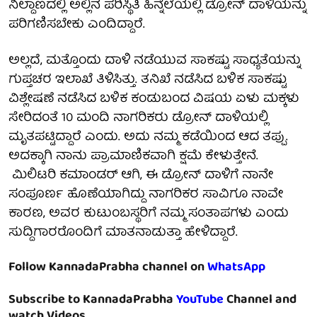
ನಿಲ್ದಾಣದಲ್ಲಿ ಅಲ್ಲಿನ ಪರಿಸ್ಥಿತಿ ಹಿನ್ನೆಲೆಯಲ್ಲಿ ಡ್ರೋನ್ ದಾಳಿಯನ್ನು
ಪರಿಗಣಿಸಬೇಕು ಎಂದಿದ್ದಾರೆ.
ಅಲ್ಲದೆ, ಮತ್ತೊಂದು ದಾಳಿ ನಡೆಯುವ ಸಾಕಷ್ಟು ಸಾಧ್ಯತೆಯನ್ನು
ಗುಪ್ತಚರ ಇಲಾಖೆ ತಿಳಿಸಿತ್ತು. ತನಿಖೆ ನಡೆಸಿದ ಬಳಿಕ ಸಾಕಷ್ಟು
ವಿಶ್ಲೇಷಣೆ ನಡೆಸಿದ ಬಳಿಕ ಕಂಡುಬಂದ ವಿಷಯ ಏಳು ಮಕ್ಕಳು
ಸೇರಿದಂತೆ 10 ಮಂದಿ ನಾಗರಿಕರು ಡ್ರೋನ್ ದಾಳಿಯಲ್ಲಿ
ಮೃತಪಟ್ಟಿದ್ದಾರೆ ಎಂದು. ಅದು ನಮ್ಮ ಕಡೆಯಿಂದ ಆದ ತಪ್ಪು.
ಅದಕ್ಕಾಗಿ ನಾನು ಪ್ರಾಮಾಣಿಕವಾಗಿ ಕ್ಷಮೆ ಕೇಳುತ್ತೇನೆ.
ಮಿಲಿಟರಿ ಕಮಾಂಡರ್ ಆಗಿ, ಈ ಡ್ರೋನ್ ದಾಳಿಗೆ ನಾನೇ
ಸಂಪೂರ್ಣ ಹೊಣೆಯಾಗಿದ್ದು ನಾಗರಿಕರ ಸಾವಿಗೂ ನಾವೇ
ಕಾರಣ, ಅವರ ಕುಟುಂಬಸ್ಥರಿಗೆ ನಮ್ಮ ಸಂತಾಪಗಳು ಎಂದು
ಸುದ್ದಿಗಾರರೊಂದಿಗೆ ಮಾತನಾಡುತ್ತಾ ಹೇಳಿದ್ದಾರೆ.
Follow KannadaPrabha channel on
WhatsApp
Subscribe to KannadaPrabha
YouTube
Channel and
watch Videos