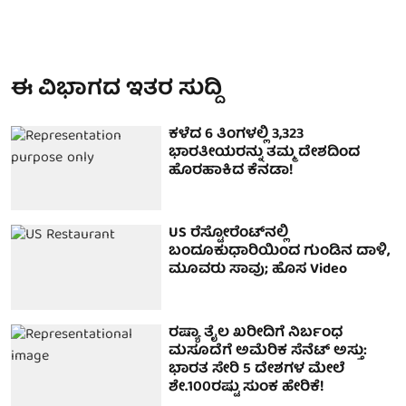
ಈ ವಿಭಾಗದ ಇತರ ಸುದ್ದಿ
ಕಳೆದ 6 ತಿಂಗಳಲ್ಲಿ 3,323
ಭಾರತೀಯರನ್ನು ತಮ್ಮ ದೇಶದಿಂದ
ಹೊರಹಾಕಿದ ಕೆನಡಾ!
US ರೆಸ್ಟೋರೆಂಟ್‌ನಲ್ಲಿ
ಬಂದೂಕುಧಾರಿಯಿಂದ ಗುಂಡಿನ ದಾಳಿ,
ಮೂವರು ಸಾವು; ಹೊಸ Video
ರಷ್ಯಾ ತೈಲ ಖರೀದಿಗೆ ನಿರ್ಬಂಧ
ಮಸೂದೆಗೆ ಅಮೆರಿಕ ಸೆನೆಟ್ ಅಸ್ತು:
ಭಾರತ ಸೇರಿ 5 ದೇಶಗಳ ಮೇಲೆ
ಶೇ.100ರಷ್ಟು ಸುಂಕ ಹೇರಿಕೆ!