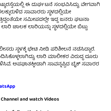
ಯರಸ್ತೆಯಲ್ಲಿ ಈ ದುರ್ಘಟನೆ ಸಂಭವಿಸಿದ್ದು, ವೇಗವಾಗಿ
 ನೆಲಕ್ಕುರುಳಿದ ಸಾವಾರರು ಸ್ಥಳದಲ್ಲಿಯೇ
ುತ್ತಿದ್ದಂತೆಯೇ ಸಮೀಪದಲ್ಲೇ ಇದ್ದ ಜನರು ಘಟನಾ
 ಲಾರಿ ಚಾಲಕ ಲಾರಿಯನ್ನು ಸ್ಥಳದಲ್ಲಿಯೇ ಬಿಟ್ಟು
 ಸ್ಥಳಕ್ಕೆ ಭೇಟಿ ನೀಡಿ ಪರಿಶೀಲನೆ ನಡೆಸಿದ್ದಾರೆ.
ಕೊಳ್ಳಲಾಗಿದ್ದು, ಲಾರಿ ಮಾಲೀಕರ ವಿರುದ್ಧ ದೂರು
ಸಿವೆ. ಅಪಘಾತಕ್ಕೀಡಾಗಿ ಸಾವನ್ನಪ್ಪಿದ ಬೈಕ್ ಸವಾರರ
atsApp
Channel and watch Videos