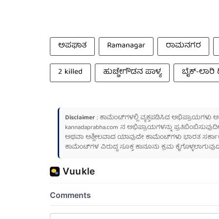
ಅಪಘಾತ
Ramanagar
ರಾಮನಗರ
2 killed
ಹುಚ್ಚೇಗೌಡನ ಪಾಳ್ಯ
ಬೈಕ್-ಲಾರಿ ಡಿ
Disclaimer
: ಕಾಮೆಂಟ್‌ಗಳಲ್ಲಿ ವ್ಯಕ್ತಪಡಿಸಿದ ಅಭಿಪ್ರಾಯಗಳು
kannadaprabha.com
ನ ಅಭಿಪ್ರಾಯಗಳನ್ನು ಪ್ರತಿಬಿಂಬಿಸುವುದಿ
ಅಥವಾ ಅಶ್ಲೀಲವಾದ ಯಾವುದೇ ಕಾಮೆಂಟ್‌ಗಳು ಭಾರತ ಸರ್ಕಾರದ ಮ
ಕಾಮೆಂಟ್‌ಗಳ ವಿರುದ್ಧ ಸೂಕ್ತ ಕಾನೂನು ಕ್ರಮ ಕೈಗೊಳ್ಳಲಾಗುವುದ