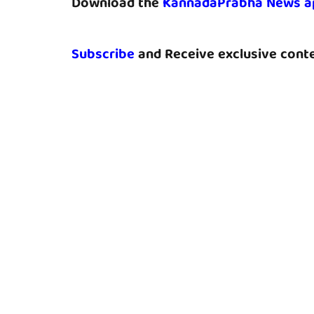
Download the
KannadaPrabha News a
Subscribe
and Receive exclusive conte