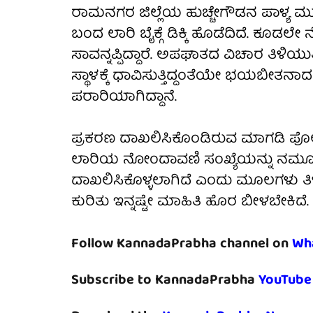
ರಾಮನಗರ ಜಿಲ್ಲೆಯ ಹುಚ್ಚೇಗೌಡನ ಪಾಳ್ಯ ಮುಖ್
ಬಂದ ಲಾರಿ ಬೈಕ್ಗೆ ಡಿಕ್ಕಿ ಹೊಡೆದಿದೆ. ಕೂಡಲೇ
ಸಾವನ್ನಪ್ಪಿದ್ದಾರೆ. ಅಪಘಾತದ ವಿಚಾರ ತಿಳಿಯ
ಸ್ಥಾಳಕ್ಕೆ ಧಾವಿಸುತ್ತಿದ್ದಂತೆಯೇ ಭಯಬೀತನಾದ
ಪರಾರಿಯಾಗಿದ್ದಾನೆ.
ಪ್ರಕರಣ ದಾಖಲಿಸಿಕೊಂಡಿರುವ ಮಾಗಡಿ ಪೊಲೀಸರು
ಲಾರಿಯ ನೋಂದಾವಣಿ ಸಂಖ್ಯೆಯನ್ನು ನಮೂದಿಸಿ
ದಾಖಲಿಸಿಕೊಳ್ಳಲಾಗಿದೆ ಎಂದು ಮೂಲಗಳು ತಿಳಿ
ಕುರಿತು ಇನ್ನಷ್ಟೇ ಮಾಹಿತಿ ಹೊರ ಬೀಳಬೇಕಿದೆ.
Follow KannadaPrabha channel on
Wh
Subscribe to KannadaPrabha
YouTube