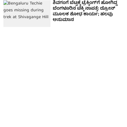
ಶಿವಗಂಗೆ ಬೆಟ್ಟಕ್ಕೆ ಟ್ರೆಕ್ಕಿಂಗ್‌ಗೆ ಹೋಗಿದ್ದ
ಬೆಂಗಳೂರಿನ ಟೆಕ್ಕಿ ನಾಪತ್ತೆ: ಡ್ರೋನ್
ಮೂಲಕ ಶೋಧ ಕಾರ್ಯ; ಹಲವು
ಅನುಮಾನ