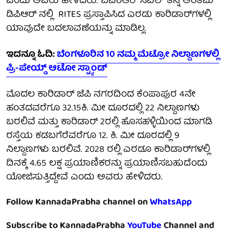
ಎಂದು ಅವರು ಹೇಳಿದರು. ಬಿಎಂಆರ್ ಸಿಎಲ್ ತನ್ನ ಅಂತಿಮ
ಡಿಪಿಆರ್ ನಲ್ಲಿ RITES ಪ್ರಸ್ತಾಪಿಸಿದ ಎರಡು ಕಾರಿಡಾರ್‌ಗಳಲ್ಲಿ
ಯಾವುದೇ ಬದಲಾವಣೆಯನ್ನು ಮಾಡಿಲ್ಲ.
ಇದನ್ನೂ ಓದಿ:
ಬೆಂಗಳೂರಿನ 10 ನಮ್ಮ ಮೆಟ್ರೋ ನಿಲ್ದಾಣಗಳಲ್ಲಿ
ಪ್ರಿ-ಪೇಯ್ಡ್ ಆಟೋ ಸ್ಟ್ಯಾಂಡ್
ಮೊದಲ ಕಾರಿಡಾರ್ ಜೆಪಿ ನಗರದಿಂದ ಕೆಂಪಾಪುರ 4ನೇ
ಹಂತದವರೆಗೂ 32.15ಕಿ. ಮೀ ದೂರದಲ್ಲಿ 22 ನಿಲ್ದಾಣಗಳು
ಬರಲಿವೆ ಮತ್ತು ಕಾರಿಡಾರ್ 2ರಲ್ಲಿ ಹೊಸಹಳ್ಳಿಯಿಂದ ಮಾಗಡಿ
ರಸ್ತೆಯ ಕಡಬಗೆರೆವರೆಗೂ 12. ಕಿ. ಮೀ ದೂರದಲ್ಲಿ 9
ನಿಲ್ದಾಣಗಳು ಬರಲಿವೆ. 2028 ರಲ್ಲಿ ಎರಡೂ ಕಾರಿಡಾರ್‌ಗಳಲ್ಲಿ
ದಿನಕ್ಕೆ 4.65 ಲಕ್ಷ ಪ್ರಯಾಣಿಕರನ್ನು ಪ್ರಯಾಣಿಸಬಹುದೆಂದು
ಯೋಜಿಸುತ್ತಿದ್ದೇವೆ ಎಂದು ಅವರು ಹೇಳಿದರು.
Follow KannadaPrabha channel on
WhatsApp
Subscribe to KannadaPrabha
YouTube
Channel and