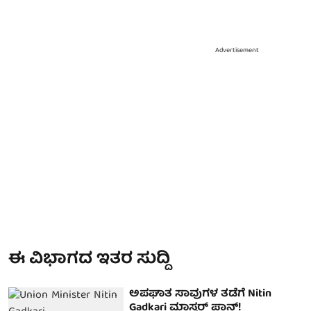
Advertisement
ಈ ವಿಭಾಗದ ಇತರ ಸುದ್ದಿ
ಅಪಘಾತ ಸಾವುಗಳ ತಡೆಗೆ Nitin
Gadkari ಮಾಸ್ಟರ್ ಪ್ಲಾನ್!