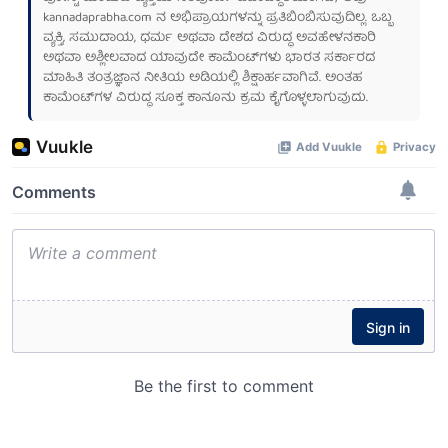
kannadaprabha.com
ನ ಅಭಿಪ್ರಾಯಗಳನ್ನು ಪ್ರತಿಬಿಂಬಿಸುವುದಿಲ್ಲ. ಒಬ್ಬ
ವ್ಯಕ್ತಿ, ಸಮುದಾಯ, ಧರ್ಮ ಅಥವಾ ದೇಶದ ವಿರುದ್ಧ ಅವಹೇಳನಕಾರಿ
ಅಥವಾ ಅಶ್ಲೀಲವಾದ ಯಾವುದೇ ಕಾಮೆಂಟ್‌ಗಳು ಭಾರತ ಸರ್ಕಾರದ
ಮಾಹಿತಿ ತಂತ್ರಜ್ಞಾನ ನೀತಿಯ ಅಡಿಯಲ್ಲಿ ಶಿಕ್ಷಾರ್ಹವಾಗಿವೆ. ಅಂತಹ
ಕಾಮೆಂಟ್‌ಗಳ ವಿರುದ್ಧ ಸೂಕ್ತ ಕಾನೂನು ಕ್ರಮ ಕೈಗೊಳ್ಳಲಾಗುವುದು.