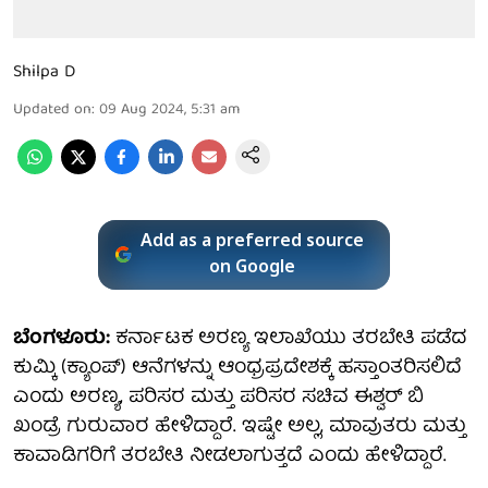
Shilpa D
Updated on
:
09 Aug 2024, 5:31 am
Add as a preferred source
on Google
ಬೆಂಗಳೂರು:
ಕರ್ನಾಟಕ ಅರಣ್ಯ ಇಲಾಖೆಯು ತರಬೇತಿ ಪಡೆದ
ಕುಮ್ಕಿ (ಕ್ಯಾಂಪ್) ಆನೆಗಳನ್ನು ಆಂಧ್ರಪ್ರದೇಶಕ್ಕೆ ಹಸ್ತಾಂತರಿಸಲಿದೆ
ಎಂದು ಅರಣ್ಯ, ಪರಿಸರ ಮತ್ತು ಪರಿಸರ ಸಚಿವ ಈಶ್ವರ್ ಬಿ
ಖಂಡ್ರೆ ಗುರುವಾರ ಹೇಳಿದ್ದಾರೆ. ಇಷ್ಟೇ ಅಲ್ಲ, ಮಾವುತರು ಮತ್ತು
ಕಾವಾಡಿಗರಿಗೆ ತರಬೇತಿ ನೀಡಲಾಗುತ್ತದೆ ಎಂದು ಹೇಳಿದ್ದಾರೆ.