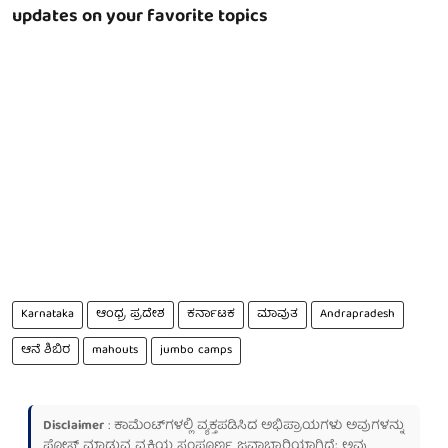
updates on your favorite topics
Karnataka
ಆಂಧ್ರ ಪ್ರದೇಶ
ಕರ್ನಾಟಕ
ಮಾವುತ
Andrapradesh
ಆನೆ ಶಿಬಿರ
mahouts
jumbo camps
Disclaimer
: ಕಾಮೆಂಟ್‌ಗಳಲ್ಲಿ ವ್ಯಕ್ತಪಡಿಸಿದ ಅಭಿಪ್ರಾಯಗಳು ಅವುಗಳನ್ನು
ಪೋಸ್ಟ್ ಮಾಡುವ ವ್ಯಕ್ತಿಯ ಸಂಪೂರ್ಣ ಜವಾಬ್ದಾರಿಯಾಗಿದೆ; ಅವು