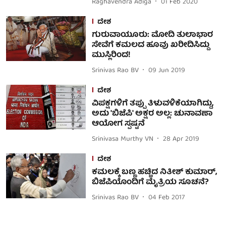
Raghavendra Adiga
01 Feb 2020
ದೇಶ
ಗುರುವಾಯೂರು: ಮೋದಿ ತುಲಾಭಾರ
ಸೇವೆಗೆ ಕಮಲದ ಹೂವು ಖರೀದಿಸಿದ್ದು
ಮುಸ್ಲಿರಿಂದ!
Srinivas Rao BV
09 Jun 2019
ದೇಶ
ವಿಪಕ್ಷಗಳಿಗೆ ತಪ್ಪು ತಿಳುವಳಿಕೆಯಾಗಿದ್ದು,
ಅದು 'ಬಿಜೆಪಿ' ಅಕ್ಷರ ಅಲ್ಲ: ಚುನಾವಣಾ
ಆಯೋಗ ಸ್ಪಷ್ಟನೆ
Srinivasa Murthy VN
28 Apr 2019
ದೇಶ
ಕಮಲಕ್ಕೆ ಬಣ್ಣ ಹಚ್ಚಿದ ನಿತೀಶ್ ಕುಮಾರ್,
ಬಿಜೆಪಿಯೊಂದಿಗೆ ಮೈತ್ರಿಯ ಸೂಚನೆ?
Srinivas Rao BV
04 Feb 2017