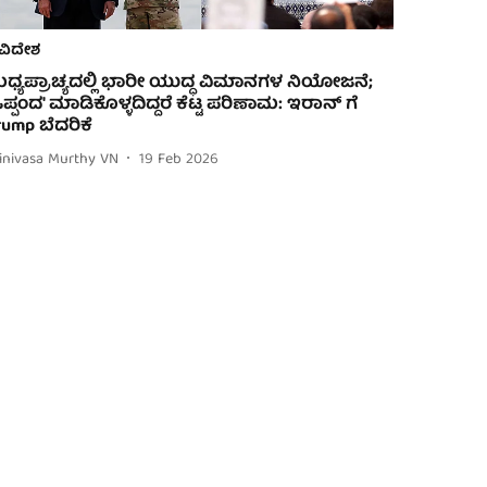
ವಿದೇಶ
ಧ್ಯಪ್ರಾಚ್ಯದಲ್ಲಿ ಭಾರೀ ಯುದ್ಧ ವಿಮಾನಗಳ ನಿಯೋಜನೆ;
ಒಪ್ಪಂದ' ಮಾಡಿಕೊಳ್ಳದಿದ್ದರೆ ಕೆಟ್ಟ ಪರಿಣಾಮ: ಇರಾನ್ ಗೆ
rump ಬೆದರಿಕೆ
rinivasa Murthy VN
19 Feb 2026