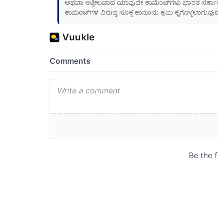
ಅಥವಾ ಅಶ್ಲೀಲವಾದ ಯಾವುದೇ ಕಾಮೆಂಟ್‌ಗಳು ಭಾರತ ಸರ್ಕಾರದ ಮ
ಕಾಮೆಂಟ್‌ಗಳ ವಿರುದ್ಧ ಸೂಕ್ತ ಕಾನೂನು ಕ್ರಮ ಕೈಗೊಳ್ಳಲಾಗುವುದ