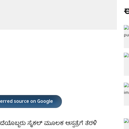
ಈ
ferred source on Google
ಸದೆಯೊಬ್ಬರು ಸೈಕಲ್​ ಮೂಲಕ ಆಸ್ಪತ್ರೆಗೆ ತೆರಳಿ