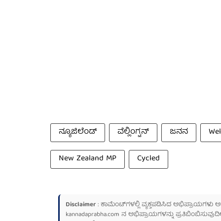
ನ್ಯೂಜಿಲೆಂಡ್
ವೆಲ್ಲಿಂಗ್ಟನ್
ಜನನ
Wel
New Zealand MP
Cycled
Disclaimer
: ಕಾಮೆಂಟ್‌ಗಳಲ್ಲಿ ವ್ಯಕ್ತಪಡಿಸಿದ ಅಭಿಪ್ರಾಯಗಳು
kannadaprabha.com
ನ ಅಭಿಪ್ರಾಯಗಳನ್ನು ಪ್ರತಿಬಿಂಬಿಸುವುದಿ