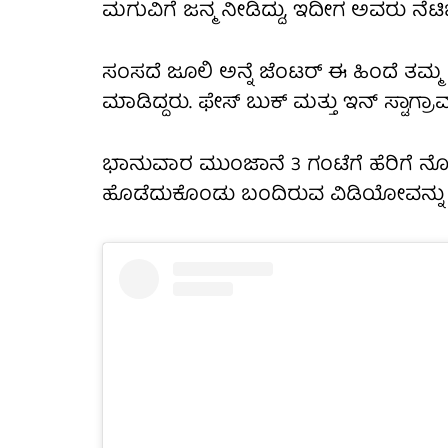
ಮಗುವಿಗೆ ಜನ್ಮ ನೀಡಿದ್ದು, ಇದೀಗ ಅವರು ನೆಟಿ
ಸಂಸದೆ ಜೂಲಿ ಅನ್ನೆ ಜೆಂಟರ್ ಈ ಹಿಂದೆ 
ಮಾಡಿದ್ದರು. ಫೇಸ್ ಬುಕ್ ಮತ್ತು ಇನ್ ಸ್ಟಾಗ್ರಾಮ್
ಭಾನುವಾರ ಮುಂಜಾನೆ 3 ಗಂಟೆಗೆ ಹೆರಿಗೆ ನೋವು
ಹೊಡೆದುಕೊಂಡು ಬಂದಿರುವ ವಿಡಿಯೋವನ್ನು ಹ