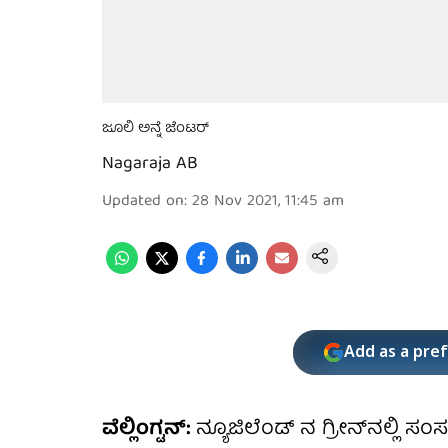
ಜೂಲಿ ಅನ್ನೆ ಜೆಂಟರ್
Nagaraja AB
Updated on
:
28 Nov 2021, 11:45 am
Add as a pre
ವೆಲ್ಲಿಂಗ್ಟನ್:
ನ್ಯೂಜಿಲೆಂಡ್ ನ ಗ್ರೀನ್​ನಲ್ಲಿ ಸಂ