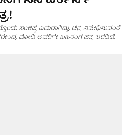
ಿಗೆ ಸಿನಿ ವರ್ಕರ್ಸ್
ರ!
್ತೊಂದು ಸಂಕಷ್ಟ ಎದುರಾಗಿದ್ದು, ಚಿತ್ರ ನಿಷೇಧಿಸುವಂತೆ
ರೇಂದ್ರ ಮೋದಿ ಅವರಿಗೇ ಬಹಿರಂಗ ಪತ್ರ ಬರೆದಿದೆ.