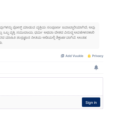
 ಅವುಗಳನ್ನು ಪೋಸ್ಟ್ ಮಾಡುವ ವ್ಯಕ್ತಿಯ ಸಂಪೂರ್ಣ ಜವಾಬ್ದಾರಿಯಾಗಿದೆ; ಅವು
ಲ್ಲ. ಒಬ್ಬ ವ್ಯಕ್ತಿ, ಸಮುದಾಯ, ಧರ್ಮ ಅಥವಾ ದೇಶದ ವಿರುದ್ಧ ಅವಹೇಳನಕಾರಿ
ಾಹಿತಿ ತಂತ್ರಜ್ಞಾನ ನೀತಿಯ ಅಡಿಯಲ್ಲಿ ಶಿಕ್ಷಾರ್ಹವಾಗಿವೆ. ಅಂತಹ
ು.