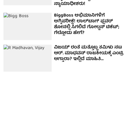
ನ್ಯಾಯಾಧೀಶರು!
BiggBoss ಅಭಿಮಾನಿಗಳಿಗೆ
ಅಗ್ನಿಪರೀಕ್ಷೆ! ಲಾಲ್‌ಬಾಗ್ ಫ್ಲವರ್
ಶೋನಲ್ಲಿ ಸಿಗಲಿದೆ ಗೋಲ್ಡನ್ ಟಿಕೆಟ್;
ಗೆಲ್ಲೋದು ಹೇಗೆ?
ವಿಜಯ್ ರಂತೆ ಮತ್ತೊಬ್ಬ ತಮಿಳು ನಟ
ಆರ್. ಮಾಧವನ್ ರಾಜಕೀಯಕ್ಕೆ ಎಂಟ್ರಿ
ಆಗ್ತಾರಾ? ಇಲ್ಲಿದೆ ಮಾಹಿತಿ...