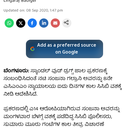
Lingaraj Badiger
Updated on
:
08 Sep 2020, 1:47 pm
Add as a preferred source
on Google
ಬೆಂಗಳೂರು:
ಸ್ಯಾಂಡಲ್ ವುಡ್ ಡ್ರಗ್ಸ್ ಜಾಲ ಪ್ರಕರಣಕ್ಕೆ
ಸಂಬಂಧಿಸಿದಂತೆ ನಟಿ ಸಂಜನಾ ಗಲ್ರಾನಿ ಅವರನ್ನು 8ನೇ
ಎಸಿಎಂಎಂ ನ್ಯಾಯಾಲಯ ಐದು ದಿನಗಳ ಕಾಲ ಸಿಸಿಬಿ ವಶಕ್ಕೆ
ನೀಡಿ ಆದೇಶಿಸಿದೆ.
ಪ್ರಕರಣದಲ್ಲಿ ಎ14 ಆರೋಪಿಯಾಗಿರುವ ಸಂಜನಾ ಅವರನ್ನು
ಮಂಗಳವಾರ ಬೆಳಗ್ಗೆ ವಶಕ್ಕೆ ಪಡೆದಿದ್ದ ಸಿಸಿಬಿ ಪೊಲೀಸರು,
ಸುಮಾರು ಮೂರು ಗಂಟೆಗಳ ಕಾಲ ತೀವ್ರ ವಿಚಾರಣೆ