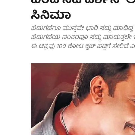
ಬರೆದ ನಟ ದರ್ಶನ್ ಅ
ಸಿನಿಮಾ
ಬಿಡುಗಡೆಗೂ ಮುನ್ನವೇ ಭಾರಿ ಸದ್ದು ಮಾಡಿದ್
ಬಿಡುಗಡೆಯ ನಂತರವೂ ಸದ್ದು ಮಾಡುತ್ತಲೇ ಇ
ಈ ಚಿತ್ರವು 100 ಕೋಟಿ ಕ್ಲಬ್ ಪಟ್ಟಿಗೆ ಸೇರಿದ