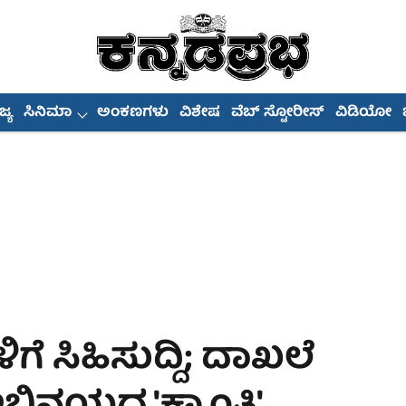
್ಯ
ಸಿನಿಮಾ
ಅಂಕಣಗಳು
ವಿಶೇಷ
ವೆಬ್ ಸ್ಟೋರೀಸ್
ವಿಡಿಯೋ
ೆ ಸಿಹಿಸುದ್ದಿ; ದಾಖಲೆ