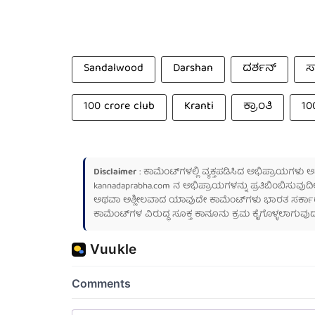
Sandalwood
Darshan
ದರ್ಶನ್
ಸ
100 crore club
Kranti
ಕ್ರಾಂತಿ
10
Disclaimer
: ಕಾಮೆಂಟ್‌ಗಳಲ್ಲಿ ವ್ಯಕ್ತಪಡಿಸಿದ ಅಭಿಪ್ರಾಯಗಳು
kannadaprabha.com
ನ ಅಭಿಪ್ರಾಯಗಳನ್ನು ಪ್ರತಿಬಿಂಬಿಸುವುದಿ
ಅಥವಾ ಅಶ್ಲೀಲವಾದ ಯಾವುದೇ ಕಾಮೆಂಟ್‌ಗಳು ಭಾರತ ಸರ್ಕಾರದ ಮ
ಕಾಮೆಂಟ್‌ಗಳ ವಿರುದ್ಧ ಸೂಕ್ತ ಕಾನೂನು ಕ್ರಮ ಕೈಗೊಳ್ಳಲಾಗುವುದ