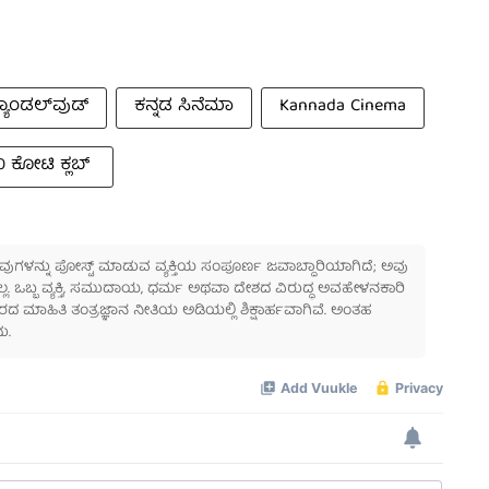
್ಯಾಂಡಲ್‌ವುಡ್
ಕನ್ನಡ ಸಿನೆಮಾ
Kannada Cinema
0 ಕೋಟಿ ಕ್ಲಬ್
 ಅವುಗಳನ್ನು ಪೋಸ್ಟ್ ಮಾಡುವ ವ್ಯಕ್ತಿಯ ಸಂಪೂರ್ಣ ಜವಾಬ್ದಾರಿಯಾಗಿದೆ; ಅವು
ಲ್ಲ. ಒಬ್ಬ ವ್ಯಕ್ತಿ, ಸಮುದಾಯ, ಧರ್ಮ ಅಥವಾ ದೇಶದ ವಿರುದ್ಧ ಅವಹೇಳನಕಾರಿ
ಾಹಿತಿ ತಂತ್ರಜ್ಞಾನ ನೀತಿಯ ಅಡಿಯಲ್ಲಿ ಶಿಕ್ಷಾರ್ಹವಾಗಿವೆ. ಅಂತಹ
ು.