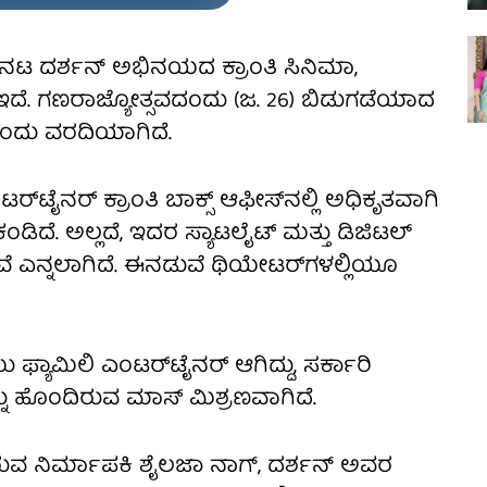
ದ ನಟ ದರ್ಶನ್ ಅಭಿನಯದ ಕ್ರಾಂತಿ ಸಿನಿಮಾ,
ದೆ. ಗಣರಾಜ್ಯೋತ್ಸವದಂದು (ಜ. 26) ಬಿಡುಗಡೆಯಾದ
ೆ ಎಂದು ವರದಿಯಾಗಿದೆ.
ೈನರ್ ಕ್ರಾಂತಿ ಬಾಕ್ಸ್‌ ಆಫೀಸ್‌ನಲ್ಲಿ ಅಧಿಕೃತವಾಗಿ
ಿದೆ. ಅಲ್ಲದೆ, ಇದರ ಸ್ಯಾಟಲೈಟ್ ಮತ್ತು ಡಿಜಿಟಲ್
ವೆ ಎನ್ನಲಾಗಿದೆ. ಈನಡುವೆ ಥಿಯೇಟರ್‌ಗಳಲ್ಲಿಯೂ
ಯು ಫ್ಯಾಮಿಲಿ ಎಂಟರ್‌ಟೈನರ್ ಆಗಿದ್ದು, ಸರ್ಕಾರಿ
ನು ಹೊಂದಿರುವ ಮಾಸ್ ಮಿಶ್ರಣವಾಗಿದೆ.
ಸಿರುವ ನಿರ್ಮಾಪಕಿ ಶೈಲಜಾ ನಾಗ್, ದರ್ಶನ್ ಅವರ