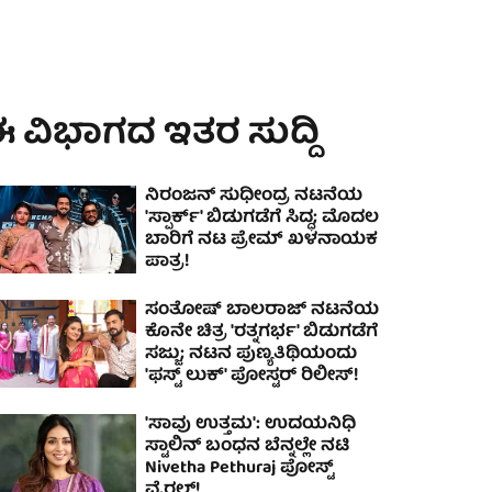
 ವಿಭಾಗದ ಇತರ ಸುದ್ದಿ
ನಿರಂಜನ್ ಸುಧೀಂದ್ರ ನಟನೆಯ
'ಸ್ಪಾರ್ಕ್' ಬಿಡುಗಡೆಗೆ ಸಿದ್ಧ; ಮೊದಲ
ಬಾರಿಗೆ ನಟ ಪ್ರೇಮ್ ಖಳನಾಯಕ
ಪಾತ್ರ!
ಸಂತೋಷ್ ಬಾಲರಾಜ್ ನಟನೆಯ
ಕೊನೇ ಚಿತ್ರ 'ರತ್ನಗರ್ಭ' ಬಿಡುಗಡೆಗೆ
ಸಜ್ಜು; ನಟನ ಪುಣ್ಯತಿಥಿಯಂದು
'ಫಸ್ಟ್ ಲುಕ್' ಪೋಸ್ಟರ್ ರಿಲೀಸ್!
'ಸಾವು ಉತ್ತಮ': ಉದಯನಿಧಿ
ಸ್ಟಾಲಿನ್ ಬಂಧನ ಬೆನ್ನಲ್ಲೇ ನಟಿ
Nivetha Pethuraj ಪೋಸ್ಟ್
ವೈರಲ್!