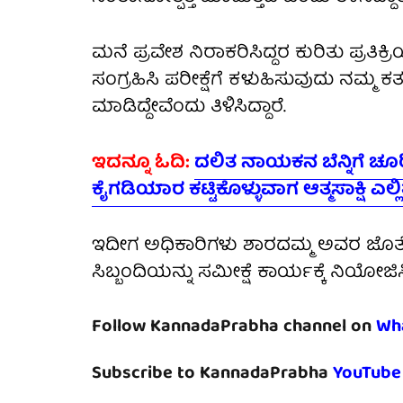
ಮನೆ ಪ್ರವೇಶ ನಿರಾಕರಿಸಿದ್ದರ ಕುರಿತು ಪ್ರತ
ಸಂಗ್ರಹಿಸಿ ಪರೀಕ್ಷೆಗೆ ಕಳುಹಿಸುವುದು ನಮ್ಮ ಕ
ಮಾಡಿದ್ದೇವೆಂದು ತಿಳಿಸಿದ್ದಾರೆ.
ಇದನ್ನೂ ಓದಿ:
ದಲಿತ ನಾಯಕನ ಬೆನ್ನಿಗೆ ಚೂರ
ಕೈಗಡಿಯಾರ ಕಟ್ಟಿಕೊಳ್ಳುವಾಗ ಆತ್ಮಸಾಕ್ಷಿ ಎಲ್ಲಿತ
ಇದೀಗ ಅಧಿಕಾರಿಗಳು ಶಾರದಮ್ಮ ಅವರ ಜೊತೆಗೆ
ಸಿಬ್ಬಂದಿಯನ್ನು ಸಮೀಕ್ಷೆ ಕಾರ್ಯಕ್ಕೆ ನಿಯೋಜಿಸ
Follow KannadaPrabha channel on
Wh
Subscribe to KannadaPrabha
YouTube