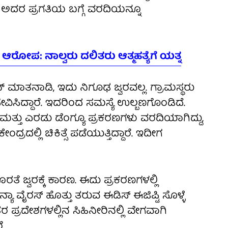
್ತು ಅದರ ಪ್ರಗತಿಯ ಬಗ್ಗೆ ವರದಿಯನ್ನೂ
ಆರೋಪ: ನಾಲ್ವರು ದಲಿತರು ಆತ್ಮಹತ್ಯೆಗೆ ಯತ್ನ
ಘವನ್ ಮಾತನಾಡಿ, ಇದು ನಿಗೂಢ ಜ್ವರವಲ್ಲ. ಗ್ರಾಮಸ್ಥರು
ಸಿದ್ದಾರೆ. ಇದರಿಂದ ಸಮಸ್ಯೆ ಉಲ್ಬಣಗೊಂಡಿದೆ.
ಾ ಮತ್ತು ಎರಡು ಡೆಂಗ್ಯೂ ಪ್ರಕರಣಗಳು ವರದಿಯಾಗಿದ್ದು,
ದಲ್ಲಿ ಚಿಕಿತ್ಸೆ ಪಡೆಯುತ್ತಿದ್ದಾರೆ. ಇದೀಗ
ರತೆ ಜ್ವರಕ್ಕೆ ಕಾರಣ. ಈದು ಪ್ರಕರಣಗಳಲ್ಲಿ
ಾ ವೈರಸ್‌ ಹೊತ್ತು ತರುವ ಈಡಿಸ್‌ ಈಜಿಪ್ಟಿ ಸೊಳ್ಳೆ
 ಪ್ರದೇಶಗಳಲ್ಲಿನ ಸಿಹಿನೀರಿನಲ್ಲಿ ವೇಗವಾಗಿ
ೆ.