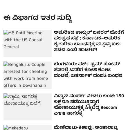
ಈ ವಿಭಾಗದ ಇತರ ಸುದ್ದಿ
ಅಮೆರಿಕದ ಕಾನ್ಸುಲ್ ಜನರಲ್ ಜೊತೆಗೆ
ಫಲಪ್ರದ ಸಭೆ ; ಕರ್ನಾಟಕ–ಅಮೆರಿಕ
ಕೈಗಾರಿಕಾ ಬಾಂಧವ್ಯಕ್ಕೆ ಮತ್ತಷ್ಟು ಬಲ-
ಸಚಿವ ಎಂಬಿ ಪಾಟೀಲ್!
ಬೆಂಗಳೂರು: ವರ್ಕ್ ಫ್ರಮ್ ಹೋಮ್
ಹೆಸರಲ್ಲಿ ಜನರಿಗೆ ಕೋಟಿ ಕೋಟಿ
ವಂಚನೆ; ಖತರ್ನಾಕ್ ದಂಪತಿ ಬಂಧನ
ವಿದ್ಯುತ್ ಸಂಪರ್ಕ ನೀಡಲು ಲಂಚ: 1.50
ಲಕ್ಷ ರೂ ಪಡೆಯುತ್ತಿದ್ದಾಗ
ಲೋಕಾಯುಕ್ತಕ್ಕೆ ಸಿಕ್ಕಿಬಿದ್ದ Bescom
ಎಇಇ ನಾಗರತ್ನ
ಮೇಕೆದಾಟು-ಕಿಶಾವು: ಅಂತಾರಾಜ್ಯ