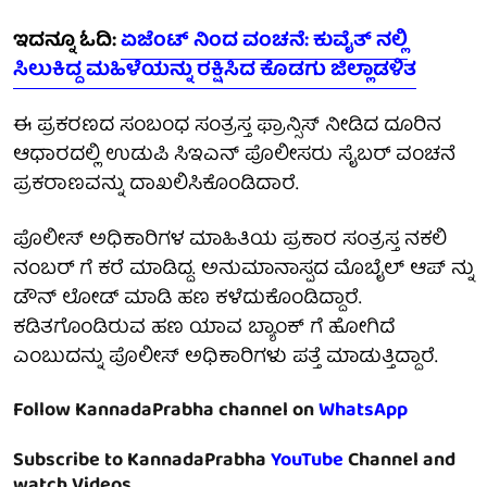
ಇದನ್ನೂ ಓದಿ:
ಏಜೆಂಟ್ ನಿಂದ ವಂಚನೆ: ಕುವೈತ್ ನಲ್ಲಿ
ಸಿಲುಕಿದ್ದ ಮಹಿಳೆಯನ್ನು ರಕ್ಷಿಸಿದ ಕೊಡಗು ಜಿಲ್ಲಾಡಳಿತ
ಈ ಪ್ರಕರಣದ ಸಂಬಂಧ ಸಂತ್ರಸ್ತ ಫ್ರಾನ್ಸಿಸ್ ನೀಡಿದ ದೂರಿನ
ಆಧಾರದಲ್ಲಿ ಉಡುಪಿ ಸಿಇಎನ್ ಪೊಲೀಸರು ಸೈಬರ್ ವಂಚನೆ
ಪ್ರಕರಾಣವನ್ನು ದಾಖಲಿಸಿಕೊಂಡಿದಾರೆ.
ಪೊಲೀಸ್ ಅಧಿಕಾರಿಗಳ ಮಾಹಿತಿಯ ಪ್ರಕಾರ ಸಂತ್ರಸ್ತ ನಕಲಿ
ನಂಬರ್ ಗೆ ಕರೆ ಮಾಡಿದ್ದ. ಅನುಮಾನಾಸ್ಪದ ಮೊಬೈಲ್ ಆಪ್ ನ್ನು
ಡೌನ್ ಲೋಡ್ ಮಾಡಿ ಹಣ ಕಳೆದುಕೊಂಡಿದ್ದಾರೆ.
ಕಡಿತಗೊಂಡಿರುವ ಹಣ ಯಾವ ಬ್ಯಾಂಕ್ ಗೆ ಹೋಗಿದೆ
ಎಂಬುದನ್ನು ಪೊಲೀಸ್ ಅಧಿಕಾರಿಗಳು ಪತ್ತೆ ಮಾಡುತ್ತಿದ್ದಾರೆ.
Follow KannadaPrabha channel on
WhatsApp
Subscribe to KannadaPrabha
YouTube
Channel and
watch Videos