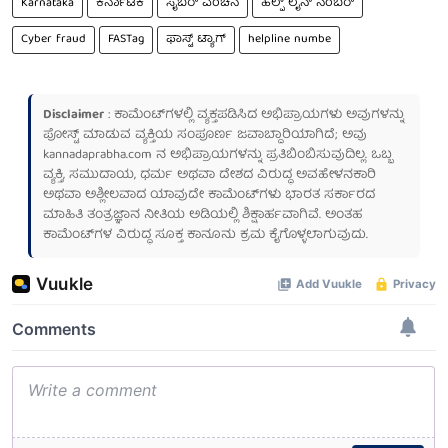
Karnataka
ಕರ್ನಾಟಕ
ಸೈಬರ್ ವಂಚನೆ
ಹೆಲ್ಪ್ ಲೈನ್ ನಂಬರ್
Cyber fraud
FASTag
ಫಾಸ್ಟ್ ಟ್ಯಾಗ್
helpline numbe
Disclaimer
: ಕಾಮೆಂಟ್‌ಗಳಲ್ಲಿ ವ್ಯಕ್ತಪಡಿಸಿದ ಅಭಿಪ್ರಾಯಗಳು ಅವುಗಳನ್ನು
ಪೋಸ್ಟ್ ಮಾಡುವ ವ್ಯಕ್ತಿಯ ಸಂಪೂರ್ಣ ಜವಾಬ್ದಾರಿಯಾಗಿದೆ; ಅವು
kannadaprabha.com
ನ ಅಭಿಪ್ರಾಯಗಳನ್ನು ಪ್ರತಿಬಿಂಬಿಸುವುದಿಲ್ಲ. ಒಬ್ಬ
ವ್ಯಕ್ತಿ, ಸಮುದಾಯ, ಧರ್ಮ ಅಥವಾ ದೇಶದ ವಿರುದ್ಧ ಅವಹೇಳನಕಾರಿ
ಅಥವಾ ಅಶ್ಲೀಲವಾದ ಯಾವುದೇ ಕಾಮೆಂಟ್‌ಗಳು ಭಾರತ ಸರ್ಕಾರದ
ಮಾಹಿತಿ ತಂತ್ರಜ್ಞಾನ ನೀತಿಯ ಅಡಿಯಲ್ಲಿ ಶಿಕ್ಷಾರ್ಹವಾಗಿವೆ. ಅಂತಹ
ಕಾಮೆಂಟ್‌ಗಳ ವಿರುದ್ಧ ಸೂಕ್ತ ಕಾನೂನು ಕ್ರಮ ಕೈಗೊಳ್ಳಲಾಗುವುದು.