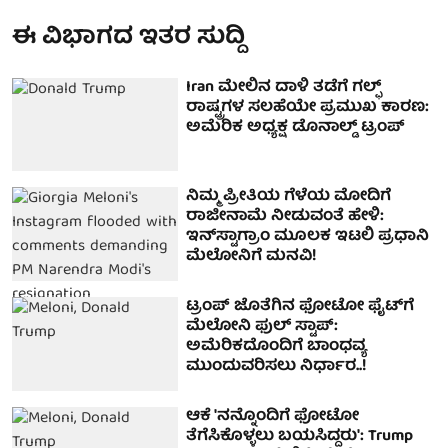
ಈ ವಿಭಾಗದ ಇತರ ಸುದ್ದಿ
Iran ಮೇಲಿನ ದಾಳಿ ತಡೆಗೆ ಗಲ್ಫ್
ರಾಷ್ಟ್ರಗಳ ಸಲಹೆಯೇ ಪ್ರಮುಖ ಕಾರಣ:
ಅಮೆರಿಕ ಅಧ್ಯಕ್ಷ ಡೊನಾಲ್ಡ್ ಟ್ರಂಪ್
ನಿಮ್ಮ ಪ್ರೀತಿಯ ಗೆಳೆಯ ಮೋದಿಗೆ
ರಾಜೀನಾಮೆ ನೀಡುವಂತೆ ಹೇಳಿ:
ಇನ್‌ಸ್ಟಾಗ್ರಾಂ ಮೂಲಕ ಇಟಲಿ ಪ್ರಧಾನಿ
ಮೆಲೋನಿಗೆ ಮನವಿ!
ಟ್ರಂಪ್ ಜೊತೆಗಿನ ಫೋಟೋ ಫೈಟ್‌ಗೆ
ಮೆಲೋನಿ ಫುಲ್ ಸ್ಟಾಪ್:
ಅಮೆರಿಕದೊಂದಿಗೆ ಬಾಂಧವ್ಯ
ಮುಂದುವರಿಸಲು ನಿರ್ಧಾರ..!
ಆಕೆ 'ನನ್ನೊಂದಿಗೆ ಫೋಟೋ
ತೆಗೆಸಿಕೊಳ್ಳಲು ಬಯಸಿದ್ದರು': Trump