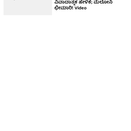
ವಿವಾದಾತ್ಮಕ ಹೇಳಿಕೆ; ಮೆಲೋನಿ
ಛೀಮಾರಿ! Video