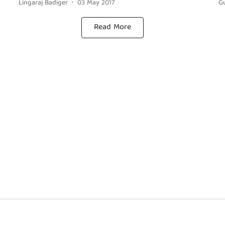
Lingaraj Badiger
03 May 2017
G
Read More