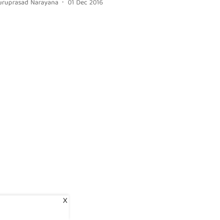
uruprasad Narayana
01 Dec 2016
X