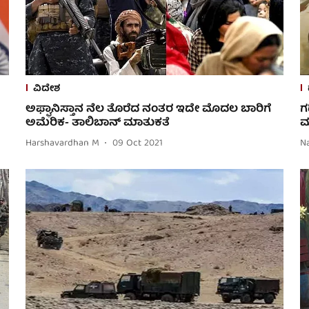
ವಿದೇಶ
ಅಫ್ಘಾನಿಸ್ತಾನ ನೆಲ ತೊರೆದ ನಂತರ ಇದೇ ಮೊದಲ ಬಾರಿಗೆ
ಗ
ಅಮೆರಿಕ- ತಾಲಿಬಾನ್ ಮಾತುಕತೆ
ಮ
Harshavardhan M
09 Oct 2021
N