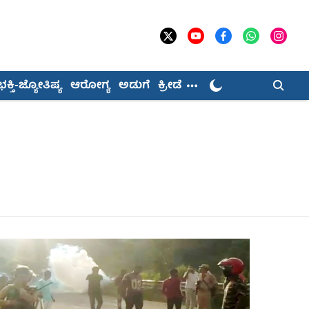
ಭಕ್ತಿ-ಜ್ಯೋತಿಷ್ಯ
ಆರೋಗ್ಯ
ಅಡುಗೆ
ಕ್ರೀಡೆ