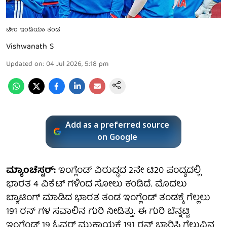
ಟೀಂ ಇಂಡಿಯಾ ತಂಡ
Vishwanath S
Updated on
:
04 Jul 2026, 5:18 pm
Add as a preferred source
on Google
ಮ್ಯಾಂಚೆಸ್ಟರ್:
ಇಂಗ್ಲೆಂಡ್ ವಿರುದ್ಧದ 2ನೇ ಟಿ20 ಪಂದ್ಯದಲ್ಲಿ
ಭಾರತ 4 ವಿಕೆಟ್ ಗಳಿಂದ ಸೋಲು ಕಂಡಿದೆ. ಮೊದಲು
ಬ್ಯಾಟಿಂಗ್ ಮಾಡಿದ ಭಾರತ ತಂಡ ಇಂಗ್ಲೆಂಡ್ ತಂಡಕ್ಕೆ ಗೆಲ್ಲಲು
191 ರನ್ ಗಳ ಸವಾಲಿನ ಗುರಿ ನೀಡಿತ್ತು. ಈ ಗುರಿ ಬೆನ್ನಟ್ಟಿ
ಇಂಗ್ಲೆಂಡ್ 19 ಓವರ್ ಮುಕ್ತಾಯಕ್ಕೆ 191 ರನ್ ಬಾರಿಸಿ ಗೆಲುವಿನ