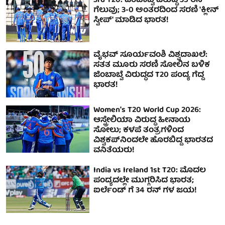
3rd T20: ಜಿಂಬಾಬ್ವೆ ವಿರುದ್ಧ 35 ರನ್
ಗೆಲುವು; 3-0 ಅಂತರದಿಂದ ಸರಣಿ 'ಕ್ಲೀನ್
ಸ್ವೀಪ್' ಮಾಡಿದ ಭಾರತ!
ವೈಭವ್ ಸೂರ್ಯವಂಶಿ ವಿಶ್ವದಾಖಲೆ:
ಸತತ ಮೂರು ಸರಣಿ ಸೋಲಿನ ಬಳಿಕ
ಜಿಂಬಾಬ್ವೆ ವಿರುದ್ಧದ T20 ಪಂದ್ಯ ಗೆದ್ದ
ಭಾರತ!
Women's T20 World Cup 2026:
ಆಸ್ಟ್ರೇಲಿಯಾ ವಿರುದ್ಧ ಹೀನಾಯ
ಸೋಲು; ಕಳಪೆ ತಂತ್ರಗಳಿಂದ
ವಿಶ್ವಕಪ್‌ನಿಂದಲೇ ಹೊರಬಿದ್ದ ಭಾರತದ
ವನಿತೆಯರು!
India vs Ireland 1st T20: ಮೊದಲ
ಪಂದ್ಯದಲ್ಲೇ ಮುಗ್ಗರಿಸಿದ ಭಾರತ;
ಐರ್ಲೆಂಡ್ ಗೆ 34 ರನ್ ಗಳ ಜಯ!